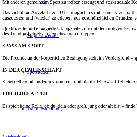
Mit anderen gemeinsam Sport zu treiben erzeugt und stärkt soziale 
Das vielfältige Angebot der TUL ermöglicht es mit seinen vier sportli
auszutesten und (wieder) zu erleben, aus gesundheitlichen Gründen, 
Qualifizierte und engagierte Übungsleiter, die mit dem nötigen Fachwi
des Trainingsbetriebs in den einzelnen Gruppen.
Mitglied werden
SPASS AM SPORT
Die Freunde an der körperlichen Betätigung steht im Vordergrund – 
IN DER GEMEINSCHAFT
Sportstätten
Sport treiben mit anderen zusammen und nicht alleine – sei Teil ein
FÜR JEDES ALTER
Es spielt keine Rolle, ob du klein oder groß, jung oder alt bist – find
Trainingskleidung