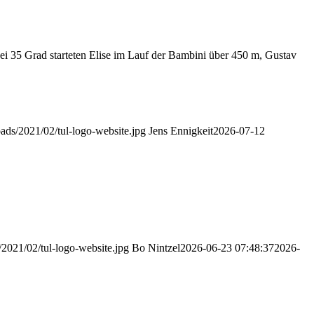
 35 Grad starteten Elise im Lauf der Bambini über 450 m, Gustav
oads/2021/02/tul-logo-website.jpg
Jens Ennigkeit
2026-07-12
/2021/02/tul-logo-website.jpg
Bo Nintzel
2026-06-23 07:48:37
2026-