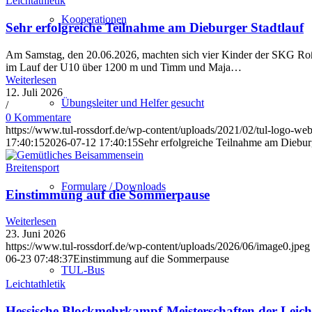
Leichtathletik
Kooperationen
Sehr erfolgreiche Teilnahme am Dieburger Stadtlauf
Am Samstag, den 20.06.2026, machten sich vier Kinder der SKG Roßd
im Lauf der U10 über 1200 m und Timm und Maja…
Weiterlesen
12. Juli 2026
Übungsleiter und Helfer gesucht
/
0 Kommentare
https://www.tul-rossdorf.de/wp-content/uploads/2021/02/tul-logo-web
17:40:15
2026-07-12 17:40:15
Sehr erfolgreiche Teilnahme am Diebur
Breitensport
Formulare / Downloads
Einstimmung auf die Sommerpause
Weiterlesen
23. Juni 2026
https://www.tul-rossdorf.de/wp-content/uploads/2026/06/image0.jpeg
06-23 07:48:37
Einstimmung auf die Sommerpause
TUL-Bus
Leichtathletik
Hessische Blockmehrkampf-Meisterschaften der Leich