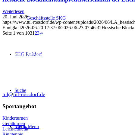
Weiterlesen
20. Juni 2026
Geschäftsstelle SKG
https://www.tul-rossdorf.de/wp-content/uploads/2026/06/LA_hessis
Ennigkeit
2026-06-20 17:37:06
2026-06-23 07:46:32
Hessische Blockm
Seite 1 von 103
1
2
3
›
»
Abteilung Turnen und Leichtathletik
SKG Roßdorf
in der SKG Roßdorf 1877 e.V.
Schulgasse 27
64380 Roßdorf
Suche
tul@tul-rossdorf.de
Sportangebot
Kinderturnen
Gerätturnen
Menü
Menü
Leichtathletik
Ringtennis