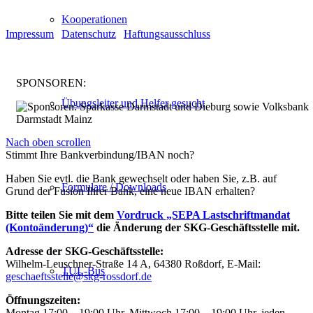
© Turnen und Leichtathletik
Kooperationen
Impressum
|
Datenschutz
|
Haftungsausschluss
SPONSOREN:
Übungsleiter und Helfer gesucht
Nach oben scrollen
Stimmt Ihre Bankverbindung/IBAN noch?
Haben Sie evtl. die Bank gewechselt oder haben Sie, z.B. auf
Formulare / Downloads
Grund der Fusion Ihrer Bank, eine neue IBAN erhalten?
Bitte teilen Sie mit dem
Vordruck „SEPA Lastschriftmandat
(Kontoänderung)“
die Änderung der SKG-Geschäftsstelle mit.
Adresse der SKG-Geschäftsstelle:
Wilhelm-Leuschner-Straße 14 A, 64380 Roßdorf, E-Mail:
TUL-Bus
geschaeftsstelle@skg-rossdorf.de
Öffnungszeiten:
Montag 17:00 – 19:00 Uhr, Mittwoch 17:00 – 19:00 Uhr, jeden