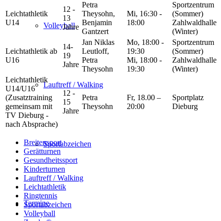
Petra
Sportzentrum
12 -
Leichtathletik
Theysohn,
Mi, 16:30 -
(Sommer)
13
U14
Benjamin
18:00
Zahlwaldhalle
Volleyball
Jahre
Gantzert
(Winter)
Jan Niklas
Mo, 18:00 -
Sportzentrum
14-
Leichtathletik ab
Leutloff,
19:30
(Sommer)
19
U16
Petra
Mi, 18:00 -
Zahlwaldhalle
Jahre
Theysohn
19:30
(Winter)
Leichtathletik
Lauftreff / Walking
U14/U16
12 -
(Zusatztraining
Petra
Fr, 18.00 –
Sportplatz
15
gemeinsam mit
Theysohn
20:00
Dieburg
Jahre
TV Dieburg -
nach Absprache)
Breitensport
Sportabzeichen
Gerätturnen
Gesundheitssport
Kinderturnen
Lauftreff / Walking
Leichtathletik
Ringtennis
Termine
Sportabzeichen
Volleyball