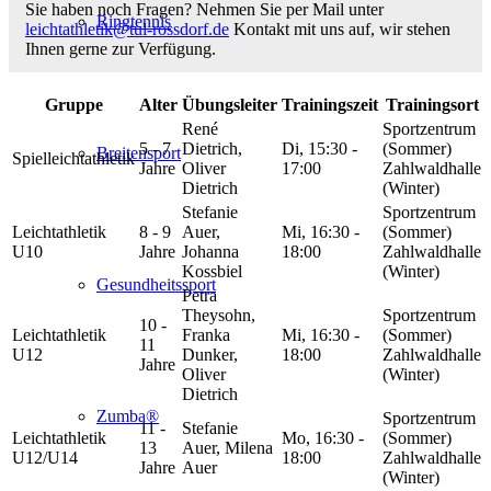
Sie haben noch Fragen? Nehmen Sie per Mail unter
Ringtennis
leichtathletik@tul-rossdorf.de
Kontakt mit uns auf, wir stehen
Ihnen gerne zur Verfügung.
Gruppe
Alter
Übungsleiter
Trainingszeit
Trainingsort
René
Sportzentrum
5 - 7
Dietrich,
Di, 15:30 -
(Sommer)
Breitensport
Spielleichtathletik
Jahre
Oliver
17:00
Zahlwaldhalle
Dietrich
(Winter)
Stefanie
Sportzentrum
Leichtathletik
8 - 9
Auer,
Mi, 16:30 -
(Sommer)
U10
Jahre
Johanna
18:00
Zahlwaldhalle
Kossbiel
(Winter)
Gesundheitssport
Petra
Theysohn,
Sportzentrum
10 -
Leichtathletik
Franka
Mi, 16:30 -
(Sommer)
11
U12
Dunker,
18:00
Zahlwaldhalle
Jahre
Oliver
(Winter)
Dietrich
Zumba®
Sportzentrum
11 -
Stefanie
Leichtathletik
Mo, 16:30 -
(Sommer)
13
Auer, Milena
U12/U14
18:00
Zahlwaldhalle
Jahre
Auer
(Winter)