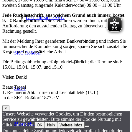
zweiten Samstag (ungerade Kalenderwoche) 09:00 – 11:00 Uhr
Jede Rücklastschrift, aus welchem Grund auch immer, kostet
Geschäftsstelle SKG
9,– € Bankgebühren.
Die Gebühren werden Ihnen, mit der
Aufforderung den ausstehenden Beitrag zu überweisen, in
Rechnung gestellt.
Mit der Meldung Ihrer geänderten Bankverbindung und indem Sie
für ausreichende Kontodeckung sorgen, sparen Sie sich zusätzliche
Kosten und uns zusätzliche Arbeit.
SKG Roßdorf
Die Beitragsabbuchung erfolgt viertel-jährlich; die Termine sind:
15.01., 15.04., 15.07. und 15.10.
Vielen Dank!
Beate Tregel
Suche
1. Rechnerin Abt. Turnen und Leichtathletik (TUL)
in der SKG Roßdorf 1877 e.V.
×
Unsere Webseite verwendet Cookies, um Dir den bestmöglichen
Service zu gewährleisten. Bitte stimme der Cookie-Nutzung mit
Menü
Menü
Click auf OK zu.
OK
Nein
Weitere Infos
Du kannst deine Zustimmung jederzeit widerrufen, indem du den