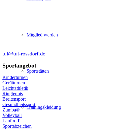
Abteilung Turnen und Leichtathletik
in der SKG Roßdorf 1877 e.V.
Schulgasse 27
64380 Roßdorf
Mitglied werden
tul@tul-rossdorf.de
Sportangebot
Sportstätten
Kinderturnen
Gerätturnen
Leichtathletik
Ringtennis
Breitensport
Gesundheitssport
Trainingskleidung
Zumba®
Volleyball
Lauftreff
Sportabzeichen