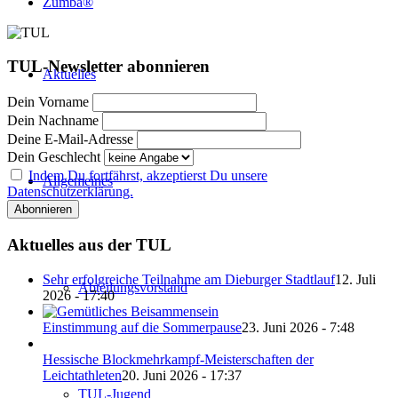
Zumba®
TUL-Newsletter abonnieren
Aktuelles
Dein Vorname
Dein Nachname
Deine E-Mail-Adresse
Dein Geschlecht
Indem Du fortfährst, akzeptierst Du unsere
Allgemeines
Datenschutzerklärung.
Aktuelles aus der TUL
Sehr erfolgreiche Teilnahme am Dieburger Stadtlauf
12. Juli
Abteilungsvorstand
2026 - 17:40
Einstimmung auf die Sommerpause
23. Juni 2026 - 7:48
Hessische Blockmehrkampf-Meisterschaften der
Leichtathleten
20. Juni 2026 - 17:37
TUL-Jugend