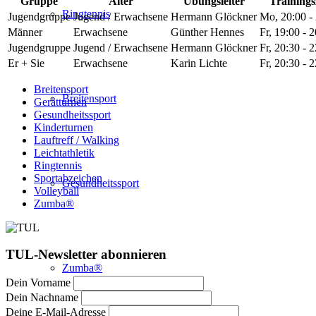
Gruppe
Alter
Übungsleiter
Trainings
Ringtennis
Jugendgruppe
Jugend / Erwachsene
Hermann Glöckner
Mo, 20:00 -
Männer
Erwachsene
Günther Hennes
Fr, 19:00 - 
Jugendgruppe
Jugend / Erwachsene
Hermann Glöckner
Fr, 20:30 - 
Er + Sie
Erwachsene
Karin Lichte
Fr, 20:30 - 
Breitensport
Breitensport
Gerätturnen
Gesundheitssport
Kinderturnen
Lauftreff / Walking
Leichtathletik
Ringtennis
Sportabzeichen
Gesundheitssport
Volleyball
Zumba®
TUL-Newsletter abonnieren
Zumba®
Dein Vorname
Dein Nachname
Deine E-Mail-Adresse