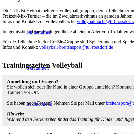
Die TUL ist Heimat mehrerer Volleyballgruppen, deren TeilnehmerInn
Freizeit-Mix-Turnier – die im Zweijahresrhythmus an geraden Jahren 
Infos und Kontakt zur Volleyballnacht:
volleyballnacht@tul-rossdorf.
Im gemischten Team für Jugendliche ab einem Alter von 15 Jahren wir
Kinderturnen
Für die Teilnahme in der Er+Sie-Gruppe sind Spielerinnen und Spiele
Infos und Kontakt:
volleyball-breitensport@tul-rossdorf.de
Trainingszeiten Volleyball
Gerätturnen
Anmeldung und Fragen?
Sie wollen sich oder Ihr Kind in einer Gruppe anmelden? Kommen S
Trainern vor Ort.
Sie haben noch Fragen? Nehmen Sie per Mail unter
breitensport@t
Leichtathletik
Hinweis:
Während den Ferienzeiten findet das Training für Kinder und Juge