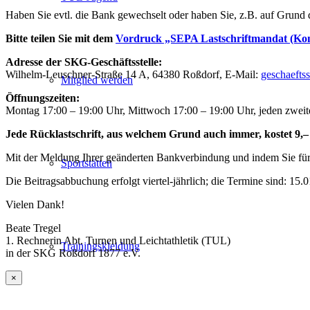
Haben Sie evtl. die Bank gewechselt oder haben Sie, z.B. auf Grund
Bitte teilen Sie mit dem
Vordruck „SEPA Lastschriftmandat (Ko
Adresse der SKG-Geschäftsstelle:
Wilhelm-Leuschner-Straße 14 A, 64380 Roßdorf, E-Mail:
geschaefts
Mitglied werden
Öffnungszeiten:
Montag 17:00 – 19:00 Uhr, Mittwoch 17:00 – 19:00 Uhr, jeden zwei
Jede Rücklastschrift, aus welchem Grund auch immer, kostet 9
Mit der Meldung Ihrer geänderten Bankverbindung und indem Sie für 
Sportstätten
Die Beitragsabbuchung erfolgt viertel-jährlich; die Termine sind: 15.0
Vielen Dank!
Beate Tregel
1. Rechnerin Abt. Turnen und Leichtathletik (TUL)
Trainingskleidung
in der SKG Roßdorf 1877 e.V.
×