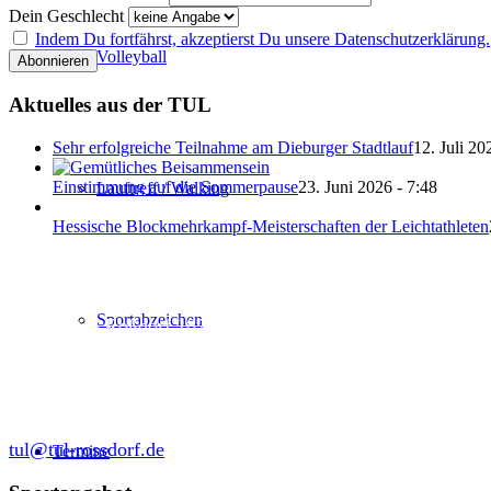
Dein Geschlecht
Indem Du fortfährst, akzeptierst Du unsere Datenschutzerklärung.
Volleyball
Aktuelles aus der TUL
Sehr erfolgreiche Teilnahme am Dieburger Stadtlauf
12. Juli 20
Einstimmung auf die Sommerpause
23. Juni 2026 - 7:48
Lauftreff / Walking
Hessische Blockmehrkampf-Meisterschaften der Leichtathleten
Abteilung Turnen und Leichtathletik
Sportabzeichen
in der SKG Roßdorf 1877 e.V.
Schulgasse 27
64380 Roßdorf
tul@tul-rossdorf.de
Termine