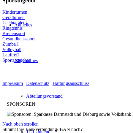
Sportangebot
Kinderturnen
Gerätturnen
Leichtathletik
Aktuelles
Ringtennis
Breitensport
Gesundheitssport
Zumba®
Volleyball
Lauftreff
Sportabzeichen
Allgemeines
© Turnen und Leichtathletik
Impressum
|
Datenschutz
|
Haftungsausschluss
Abteilungsvorstand
SPONSOREN:
Nach oben scrollen
Stimmt Ihre Bankverbindung/IBAN noch?
TUL-Jugend