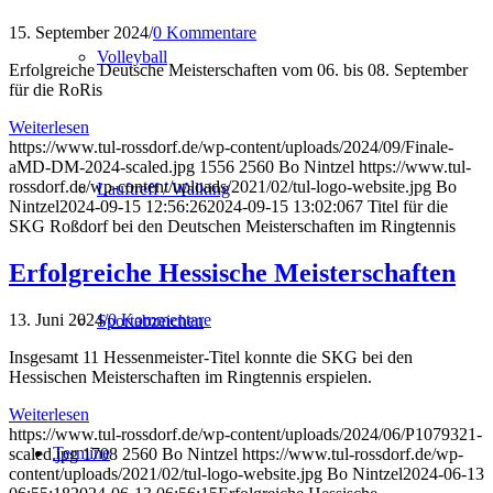
15. September 2024
/
0 Kommentare
Volleyball
Erfolgreiche Deutsche Meisterschaften vom 06. bis 08. September
für die RoRis
Weiterlesen
https://www.tul-rossdorf.de/wp-content/uploads/2024/09/Finale-
aMD-DM-2024-scaled.jpg
1556
2560
Bo Nintzel
https://www.tul-
rossdorf.de/wp-content/uploads/2021/02/tul-logo-website.jpg
Bo
Lauftreff / Walking
Nintzel
2024-09-15 12:56:26
2024-09-15 13:02:06
7 Titel für die
SKG Roßdorf bei den Deutschen Meisterschaften im Ringtennis
Erfolgreiche Hessische Meisterschaften
13. Juni 2024
/
0 Kommentare
Sportabzeichen
Insgesamt 11 Hessenmeister-Titel konnte die SKG bei den
Hessischen Meisterschaften im Ringtennis erspielen.
Weiterlesen
https://www.tul-rossdorf.de/wp-content/uploads/2024/06/P1079321-
Termine
scaled.jpg
1708
2560
Bo Nintzel
https://www.tul-rossdorf.de/wp-
content/uploads/2021/02/tul-logo-website.jpg
Bo Nintzel
2024-06-13