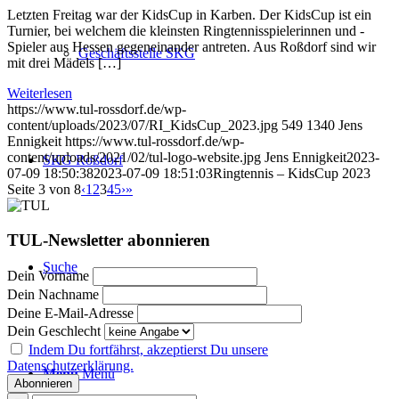
Letzten Freitag war der KidsCup in Karben. Der KidsCup ist ein
Turnier, bei welchem die kleinsten Ringtennisspielerinnen und -
Spieler aus Hessen gegeneinander antreten. Aus Roßdorf sind wir
Geschäftsstelle SKG
mit drei Mädels […]
Weiterlesen
https://www.tul-rossdorf.de/wp-
content/uploads/2023/07/RI_KidsCup_2023.jpg
549
1340
Jens
Ennigkeit
https://www.tul-rossdorf.de/wp-
content/uploads/2021/02/tul-logo-website.jpg
Jens Ennigkeit
2023-
SKG Roßdorf
07-09 18:50:38
2023-07-09 18:51:03
Ringtennis – KidsCup 2023
Seite 3 von 8
‹
1
2
3
4
5
›
»
TUL-Newsletter abonnieren
Suche
Dein Vorname
Dein Nachname
Deine E-Mail-Adresse
Dein Geschlecht
Indem Du fortfährst, akzeptierst Du unsere
Datenschutzerklärung.
Menü
Menü