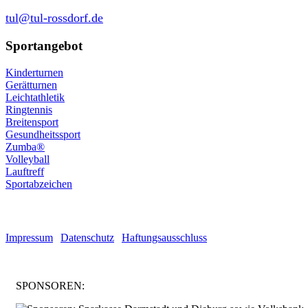
tul@tul-rossdorf.de
Sportangebot
Kinderturnen
Gerätturnen
Leichtathletik
Ringtennis
Breitensport
Gesundheitssport
Zumba®
Volleyball
Lauftreff
Sportabzeichen
© Turnen und Leichtathletik
Impressum
|
Datenschutz
|
Haftungsausschluss
SPONSOREN: