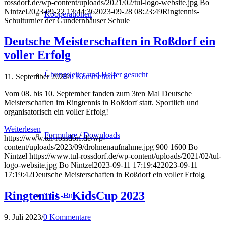
rossdorf.de/wp-content/uploads/2021/02/tul-logo-website.jpg
Bo
Nintzel
2023-09-22 13:44:36
2023-09-28 08:23:49
Ringtennis-
Kooperationen
Schulturnier der Gundernhäuser Schule
Deutsche Meisterschaften in Roßdorf ein
voller Erfolg
Übungsleiter und Helfer gesucht
11. September 2023
/
0 Kommentare
Vom 08. bis 10. September fanden zum 3ten Mal Deutsche
Meisterschaften im Ringtennis in Roßdorf statt. Sportlich und
organisatorisch ein voller Erfolg!
Weiterlesen
Formulare / Downloads
https://www.tul-rossdorf.de/wp-
content/uploads/2023/09/drohnenaufnahme.jpg
900
1600
Bo
Nintzel
https://www.tul-rossdorf.de/wp-content/uploads/2021/02/tul-
logo-website.jpg
Bo Nintzel
2023-09-11 17:19:42
2023-09-11
17:19:42
Deutsche Meisterschaften in Roßdorf ein voller Erfolg
Ringtennis – KidsCup 2023
TUL-Bus
9. Juli 2023
/
0 Kommentare