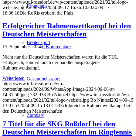
https://www.tul-rossdorf.de/wp-content/uploads/2021/02/tul-logo-
Ringtennis
website.jpg
Bo Nintzel
2024-09-17 16:36:10
2024-09-17
16:36:10
Die RoRis erobern die Pfalz
Erfolgreicher Rahmenwettkampf bei den
Deutschen Meisterschaften
Breitensport
15. September 2024
/
0 Kommentare
Nicht nur die Deutschen Meisterschaften waren für die TUL
erfolgreich, sondern auch der parallel ausgetragene
Rahmenwettkampf.
Weiterlesen
Gesundheitssport
https://www.tul-rossdorf.de/wp-
content/uploads/2024/09/WhatsApp-Image-2024-09-08-at-
14.31.50.jpeg
732
938
Bo Nintzel
https://www.tul-rossdorf.de/wp-
content/uploads/2021/02/tul-logo-website.jpg
Bo Nintzel
2024-09-15
13:01:53
2024-09-15 13:01:53
Erfolgreicher Rahmenwettkampf bei
den Deutschen Meisterschaften
Zumba®
7 Titel für die SKG Roßdorf bei den
Deutschen Meisterschaften im Ringtennis