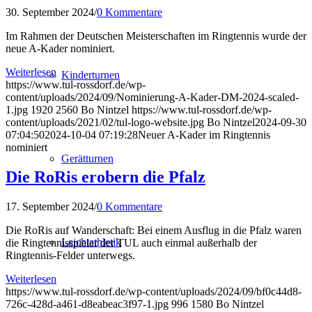
30. September 2024
/
0 Kommentare
Im Rahmen der Deutschen Meisterschaften im Ringtennis wurde der
neue A-Kader nominiert.
Weiterlesen
Kinderturnen
https://www.tul-rossdorf.de/wp-
content/uploads/2024/09/Nominierung-A-Kader-DM-2024-scaled-
1.jpg
1920
2560
Bo Nintzel
https://www.tul-rossdorf.de/wp-
content/uploads/2021/02/tul-logo-website.jpg
Bo Nintzel
2024-09-30
07:04:50
2024-10-04 07:19:28
Neuer A-Kader im Ringtennis
nominiert
Gerätturnen
Die RoRis erobern die Pfalz
17. September 2024
/
0 Kommentare
Die RoRis auf Wanderschaft: Bei einem Ausflug in die Pfalz waren
Leichtathletik
die Ringtennisspieler der TUL auch einmal außerhalb der
Ringtennis-Felder unterwegs.
Weiterlesen
https://www.tul-rossdorf.de/wp-content/uploads/2024/09/bf0c44d8-
726c-428d-a461-d8eabeac3f97-1.jpg
996
1580
Bo Nintzel