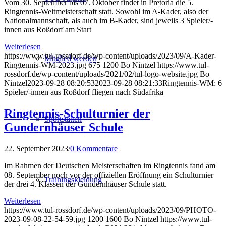
Vom 30. September bis 07. Oktober findet in Pretoria die 5.
Ringtennis-Weltmeisterschaft statt. Sowohl im A-Kader, also der
Nationalmannschaft, als auch im B-Kader, sind jeweils 3 Spieler/-
innen aus Roßdorf am Start
Weiterlesen
https://www.tul-rossdorf.de/wp-content/uploads/2023/09/A-Kader-
Mitglied werden
Ringtennis-WM-2023.jpg
675
1200
Bo Nintzel
https://www.tul-
rossdorf.de/wp-content/uploads/2021/02/tul-logo-website.jpg
Bo
Nintzel
2023-09-28 08:20:53
2023-09-28 08:21:33
Ringtennis-WM: 6
Spieler/-innen aus Roßdorf fliegen nach Südafrika
Ringtennis-Schulturnier der
Sportstätten
Gundernhäuser Schule
22. September 2023
/
0 Kommentare
Im Rahmen der Deutschen Meisterschaften im Ringtennis fand am
08. September noch vor der offiziellen Eröffnung ein Schulturnier
Trainingskleidung
der drei 4. Klassen der Gundernhäuser Schule statt.
Weiterlesen
https://www.tul-rossdorf.de/wp-content/uploads/2023/09/PHOTO-
2023-09-08-22-54-59.jpg
1200
1600
Bo Nintzel
https://www.tul-