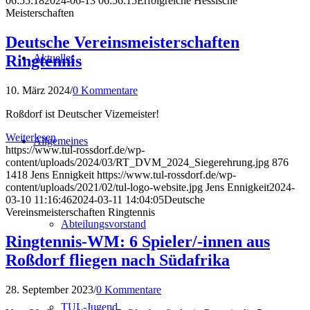
06:55:18
2024-06-13 06:56:15
Erfolgreiche Hessische
Meisterschaften
Deutsche Vereinsmeisterschaften
Ringtennis
Aktuelles
10. März 2024
/
0 Kommentare
Roßdorf ist Deutscher Vizemeister!
Weiterlesen
Allgemeines
https://www.tul-rossdorf.de/wp-
content/uploads/2024/03/RT_DVM_2024_Siegerehrung.jpg
876
1418
Jens Ennigkeit
https://www.tul-rossdorf.de/wp-
content/uploads/2021/02/tul-logo-website.jpg
Jens Ennigkeit
2024-
03-10 11:16:46
2024-03-11 14:04:05
Deutsche
Vereinsmeisterschaften Ringtennis
Abteilungsvorstand
Ringtennis-WM: 6 Spieler/-innen aus
Roßdorf fliegen nach Südafrika
28. September 2023
/
0 Kommentare
TUL-Jugend