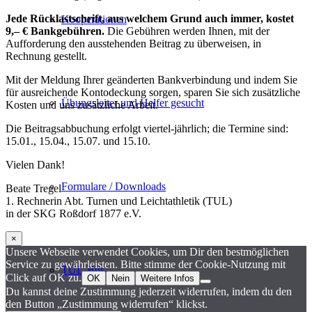
Jede Rücklastschrift, aus welchem Grund auch immer, kostet
Kooperationen
9,– € Bankgebühren.
Die Gebühren werden Ihnen, mit der
Aufforderung den ausstehenden Beitrag zu überweisen, in
Rechnung gestellt.
Mit der Meldung Ihrer geänderten Bankverbindung und indem Sie
für ausreichende Kontodeckung sorgen, sparen Sie sich zusätzliche
Übungsleiter und Helfer gesucht
Kosten und uns zusätzliche Arbeit.
Die Beitragsabbuchung erfolgt viertel-jährlich; die Termine sind:
15.01., 15.04., 15.07. und 15.10.
Vielen Dank!
Formulare / Downloads
Beate Tregel
1. Rechnerin Abt. Turnen und Leichtathletik (TUL)
in der SKG Roßdorf 1877 e.V.
×
Unsere Webseite verwendet Cookies, um Dir den bestmöglichen
Service zu gewährleisten. Bitte stimme der Cookie-Nutzung mit
TUL-Bus
Click auf OK zu.
OK
Nein
Weitere Infos
Du kannst deine Zustimmung jederzeit widerrufen, indem du den
den Button „Zustimmung widerrufen“ klickst.