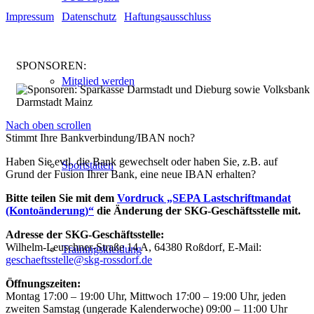
Impressum
|
Datenschutz
|
Haftungsausschluss
SPONSOREN:
Mitglied werden
Nach oben scrollen
Stimmt Ihre Bankverbindung/IBAN noch?
Haben Sie evtl. die Bank gewechselt oder haben Sie, z.B. auf
Sportstätten
Grund der Fusion Ihrer Bank, eine neue IBAN erhalten?
Bitte teilen Sie mit dem
Vordruck „SEPA Lastschriftmandat
(Kontoänderung)“
die Änderung der SKG-Geschäftsstelle mit.
Adresse der SKG-Geschäftsstelle:
Wilhelm-Leuschner-Straße 14 A, 64380 Roßdorf, E-Mail:
Trainingskleidung
geschaeftsstelle@skg-rossdorf.de
Öffnungszeiten:
Montag 17:00 – 19:00 Uhr, Mittwoch 17:00 – 19:00 Uhr, jeden
zweiten Samstag (ungerade Kalenderwoche) 09:00 – 11:00 Uhr