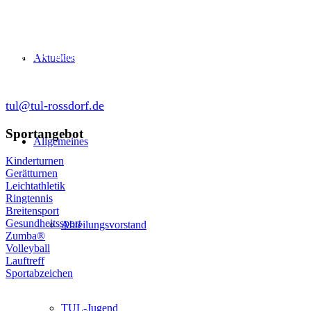
Abteilung Turnen und Leichtathletik
in der SKG Roßdorf 1877 e.V.
Schulgasse 27
64380 Roßdorf
Aktuelles
tul@tul-rossdorf.de
Sportangebot
Allgemeines
Kinderturnen
Gerätturnen
Leichtathletik
Ringtennis
Breitensport
Gesundheitssport
Abteilungsvorstand
Zumba®
Volleyball
Lauftreff
Sportabzeichen
© Turnen und Leichtathletik
TUL-Jugend