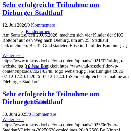
Sehr erfolgreiche Teilnahme am
Dieburger Stadtlauf
12. Juli 2026
/
0 Kommentare
Kinderturnen
Am Samstag, den 20.06.2026, machten sich vier Kinder der SKG
Roßdorf auf den Weg nach Dieburg, um am 25. Stadtlauf
teilzunehmen. Bei 35 Grad starteten Elise im Lauf der Bambini […]
Weiterlesen
https://www.tul-rossdorf.de/wp-content/uploads/2021/02/tul-logo-
website.jpg
0
0
Jens Ennigkeit
https://www.tul-rossdorf.de/wp-
Gerätturnen
content/uploads/2021/02/tul-logo-website.jpg
Jens Ennigkeit
2026-
07-12 17:40:15
2026-07-12 17:40:15
Sehr erfolgreiche Teilnahme am
Dieburger Stadtlauf
Sehr erfolgreiche Teilnahme am
Dieburger Stadtlauf
Leichtathletik
30. Juni 2025
/
0 Kommentare
Weiterlesen
https://www.tul-rossdorf.de/wp-content/uploads/2025/06/Foto-
Stadtlauf-Dieburg-20250628-scaled.jpeg
2048
2560
Bo Nintzel