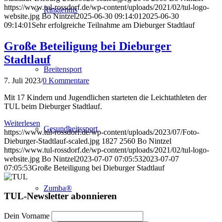
https://www.tul-rossdorf.de/wp-content/uploads/2021/02/tul-logo-
Ringtennis
website.jpg
Bo Nintzel
2025-06-30 09:14:01
2025-06-30
09:14:01
Sehr erfolgreiche Teilnahme am Dieburger Stadtlauf
Große Beteiligung bei Dieburger
Stadtlauf
Breitensport
7. Juli 2023
/
0 Kommentare
Mit 17 Kindern und Jugendlichen starteten die Leichtathleten der
TUL beim Dieburger Stadtlauf.
Weiterlesen
Gesundheitssport
https://www.tul-rossdorf.de/wp-content/uploads/2023/07/Foto-
Dieburger-Stadtlauf-scaled.jpg
1827
2560
Bo Nintzel
https://www.tul-rossdorf.de/wp-content/uploads/2021/02/tul-logo-
website.jpg
Bo Nintzel
2023-07-07 07:05:53
2023-07-07
07:05:53
Große Beteiligung bei Dieburger Stadtlauf
Zumba®
TUL-Newsletter abonnieren
Dein Vorname