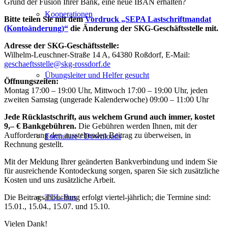
Grund der Fusion Ihrer Bank, eine neue IBAN erhalten?
Kooperationen
Bitte teilen Sie mit dem
Vordruck „SEPA Lastschriftmandat
(Kontoänderung)“
die Änderung der SKG-Geschäftsstelle mit.
Adresse der SKG-Geschäftsstelle:
Wilhelm-Leuschner-Straße 14 A, 64380 Roßdorf, E-Mail:
geschaeftsstelle@skg-rossdorf.de
Übungsleiter und Helfer gesucht
Öffnungszeiten:
Montag 17:00 – 19:00 Uhr, Mittwoch 17:00 – 19:00 Uhr, jeden
zweiten Samstag (ungerade Kalenderwoche) 09:00 – 11:00 Uhr
Jede Rücklastschrift, aus welchem Grund auch immer, kostet
9,– € Bankgebühren.
Die Gebühren werden Ihnen, mit der
Aufforderung den ausstehenden Beitrag zu überweisen, in
Formulare / Downloads
Rechnung gestellt.
Mit der Meldung Ihrer geänderten Bankverbindung und indem Sie
für ausreichende Kontodeckung sorgen, sparen Sie sich zusätzliche
Kosten und uns zusätzliche Arbeit.
Die Beitragsabbuchung erfolgt viertel-jährlich; die Termine sind:
TUL-Bus
15.01., 15.04., 15.07. und 15.10.
Vielen Dank!