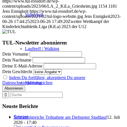
https://www.tul-rossdorf.de/wp-
content/uploads/2023/06/LA_2_KiLa_Griesheim.jpg
1154
1181
Jens Ennigkeit
https://www.tul-rossdorf.de/wp-
Volleyball
content/uploads/2021/02/tul-logo-website.jpg
Jens Ennigkeit
2023-
06-26 17:44:25
2023-06-26 17:49:20
Zweiter Wettkampf der
Kinderleichtathletik-Liga (KiLa) 2023 der U12
TUL-Newsletter abonnieren
Lauftreff / Walking
Dein Vorname
Dein Nachname
Deine E-Mail-Adresse
Dein Geschlecht
Indem Du fortfährst, akzeptierst Du unsere
Datenschutzerklärung.
Sportabzeichen
Neuste Berichte
Termine
Sehr erfolgreiche Teilnahme am Dieburger Stadtlauf
12. Juli
2026 - 17:40