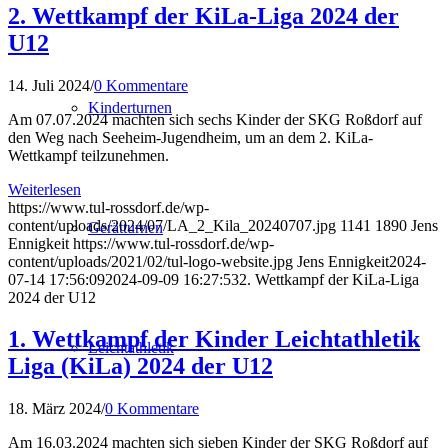
2. Wettkampf der KiLa-Liga 2024 der
U12
14. Juli 2024
/
0 Kommentare
Kinderturnen
Am 07.07.2024 machten sich sechs Kinder der SKG Roßdorf auf
den Weg nach Seeheim-Jugendheim, um an dem 2. KiLa-
Wettkampf teilzunehmen.
Weiterlesen
https://www.tul-rossdorf.de/wp-
content/uploads/2024/07/LA_2_Kila_20240707.jpg
1141
1890
Jens
Gerätturnen
Ennigkeit
https://www.tul-rossdorf.de/wp-
content/uploads/2021/02/tul-logo-website.jpg
Jens Ennigkeit
2024-
07-14 17:56:09
2024-09-09 16:27:53
2. Wettkampf der KiLa-Liga
2024 der U12
1. Wettkampf der Kinder Leichtathletik
Leichtathletik
Liga (KiLa) 2024 der U12
18. März 2024
/
0 Kommentare
Am 16.03.2024 machten sich sieben Kinder der SKG Roßdorf auf