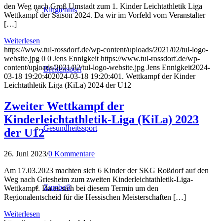
den Weg nach Groß Umstadt zum 1. Kinder Leichtathletik Liga
Ringtennis
Wettkampf der Saison 2024. Da wir im Vorfeld vom Veranstalter
[…]
Weiterlesen
https://www.tul-rossdorf.de/wp-content/uploads/2021/02/tul-logo-
website.jpg
0
0
Jens Ennigkeit
https://www.tul-rossdorf.de/wp-
content/uploads/2021/02/tul-logo-website.jpg
Jens Ennigkeit
2024-
Breitensport
03-18 19:20:40
2024-03-18 19:20:40
1. Wettkampf der Kinder
Leichtathletik Liga (KiLa) 2024 der U12
Zweiter Wettkampf der
Kinderleichtathletik-Liga (KiLa) 2023
Gesundheitssport
der U12
26. Juni 2023
/
0 Kommentare
Am 17.03.2023 machten sich 6 Kinder der SKG Roßdorf auf den
Weg nach Griesheim zum zweiten Kinderleichtathletik-Liga-
Zumba®
Wettkampf. Da es sich bei diesem Termin um den
Regionalentscheid für die Hessischen Meisterschaften […]
Weiterlesen