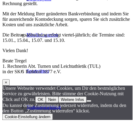
Rechnung gestellt.
Mit der Meldung Ihrer geänderten Bankverbindung und indem Sie
für ausreichende Kontodeckung sorgen, sparen Sie sich zusätzliche
Kosten und uns zusätzliche Arbeit.
Mitglied werden
Die Beitragsabbuchung erfolgt viertel-jährlich; die Termine sind:
15.01., 15.04., 15.07. und 15.10.
Vielen Dank!
Beate Tregel
1. Rechnerin Abt. Turnen und Leichtathletik (TUL)
Sportstätten
in der SKG Roßdorf 1877 e.V.
×
Unsere Webseite verwendet Cookies, um Dir den bestmöglichen
Service zu gewährleisten. Bitte stimme der Cookie-Nutzung mit
Click auf OK zu.
OK
Nein
Weitere Infos
Du kannst deine Zustimmung jederzeit widerrufen, indem du den
Trainingskleidung
den Button „Zustimmung widerrufen“ klickst.
Cookie-Einstellung ändern