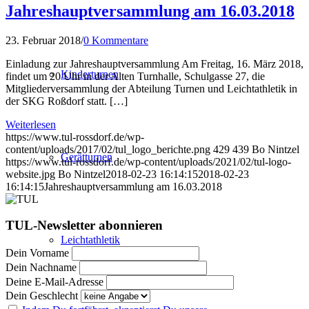
Jahreshauptversammlung am 16.03.2018
23. Februar 2018
/
0 Kommentare
Einladung zur Jahreshauptversammlung Am Freitag, 16. März 2018,
Kinderturnen
findet um 20 Uhr in der Alten Turnhalle, Schulgasse 27, die
Mitgliederversammlung der Abteilung Turnen und Leichtathletik in
der SKG Roßdorf statt. […]
Weiterlesen
https://www.tul-rossdorf.de/wp-
content/uploads/2017/02/tul_logo_berichte.png
429
439
Bo Nintzel
Gerätturnen
https://www.tul-rossdorf.de/wp-content/uploads/2021/02/tul-logo-
website.jpg
Bo Nintzel
2018-02-23 16:14:15
2018-02-23
16:14:15
Jahreshauptversammlung am 16.03.2018
TUL-Newsletter abonnieren
Leichtathletik
Dein Vorname
Dein Nachname
Deine E-Mail-Adresse
Dein Geschlecht