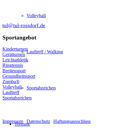
64380 Roßdorf
Volleyball
tul@tul-rossdorf.de
Sportangebot
Kinderturnen
Lauftreff / Walking
Gerätturnen
Leichtathletik
Ringtennis
Breitensport
Gesundheitssport
Zumba®
Volleyball
Sportabzeichen
Lauftreff
Sportabzeichen
© Turnen und Leichtathletik
Impressum
|
Datenschutz
|
Haftungsausschluss
Termine