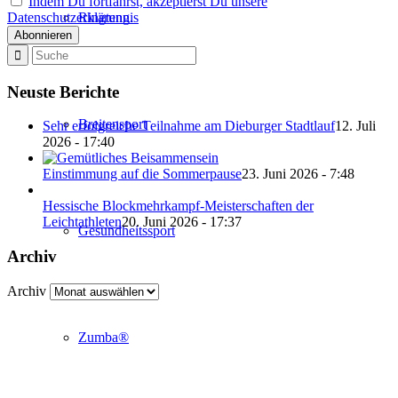
Indem Du fortfährst, akzeptierst Du unsere
Datenschutzerklärung.
Ringtennis
Neuste Berichte
Breitensport
Sehr erfolgreiche Teilnahme am Dieburger Stadtlauf
12. Juli
2026 - 17:40
Einstimmung auf die Sommerpause
23. Juni 2026 - 7:48
Hessische Blockmehrkampf-Meisterschaften der
Leichtathleten
20. Juni 2026 - 17:37
Gesundheitssport
Archiv
Archiv
Zumba®
Abteilung Turnen und Leichtathletik
in der SKG Roßdorf 1877 e.V.
Schulgasse 27