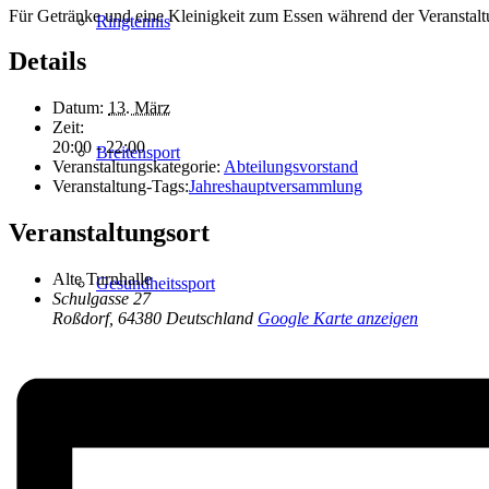
Für Getränke und eine Kleinigkeit zum Essen während der Veranstaltu
Ringtennis
Details
Datum:
13. März
Zeit:
20:00 - 22:00
Breitensport
Veranstaltungskategorie:
Abteilungsvorstand
Veranstaltung-Tags:
Jahreshauptversammlung
Veranstaltungsort
Alte Turnhalle
Gesundheitssport
Schulgasse 27
Roßdorf
,
64380
Deutschland
Google Karte anzeigen
Zumba®