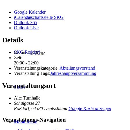
Google Kalender
Geschäftsstelle SKG
iCalendar
Outlook 365
Outlook Live
Details
SKG Roßdorf
Datum:
13. März
Zeit:
20:00 - 22:00
Veranstaltungskategorie:
Abteilungsvorstand
Veranstaltung-Tags:
Jahreshauptversammlung
Veranstaltungsort
Suche
Alte Turnhalle
Schulgasse 27
Roßdorf
,
64380
Deutschland
Google Karte anzeigen
Veranstaltungs-Navigation
Menü
Menü