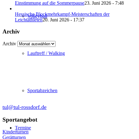
Einstimmung auf die Sommerpause
23. Juni 2026 - 7:48
Hessische Blockmehrkampf-Meisterschaften der
Volleyball
Leichtathleten
20. Juni 2026 - 17:37
Archiv
Archiv
Lauftreff / Walking
Abteilung Turnen und Leichtathletik
in der SKG Roßdorf 1877 e.V.
Schulgasse 27
64380 Roßdorf
Sportabzeichen
tul@tul-rossdorf.de
Sportangebot
Termine
Kinderturnen
Gerätturnen