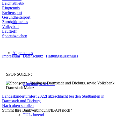
Leichtathletik
Ringtennis
Breitensport
Gesundheitssport
Aktuelles
Zumba®
Volleyball
Lauftreff
Sportabzeichen
© Turnen und Leichtathletik
Allgemeines
Impressum
|
Datenschutz
|
Haftungsausschluss
SPONSOREN:
Abteilungsvorstand
Landeskinderturnfest 2022
Hitzeschlacht bei den Stadtläufen in
Darmstadt und Dieburg
Nach oben scrollen
Stimmt Ihre Bankverbindung/IBAN noch?
TUL-Jugend