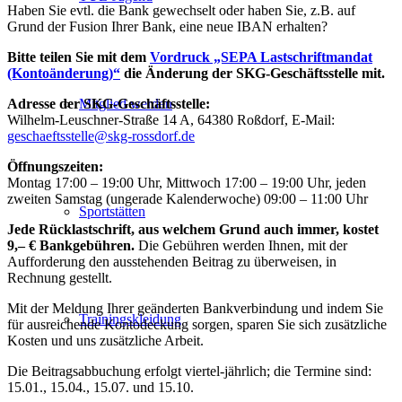
Haben Sie evtl. die Bank gewechselt oder haben Sie, z.B. auf
Grund der Fusion Ihrer Bank, eine neue IBAN erhalten?
Bitte teilen Sie mit dem
Vordruck „SEPA Lastschriftmandat
(Kontoänderung)“
die Änderung der SKG-Geschäftsstelle mit.
Adresse der SKG-Geschäftsstelle:
Mitglied werden
Wilhelm-Leuschner-Straße 14 A, 64380 Roßdorf, E-Mail:
geschaeftsstelle@skg-rossdorf.de
Öffnungszeiten:
Montag 17:00 – 19:00 Uhr, Mittwoch 17:00 – 19:00 Uhr, jeden
zweiten Samstag (ungerade Kalenderwoche) 09:00 – 11:00 Uhr
Sportstätten
Jede Rücklastschrift, aus welchem Grund auch immer, kostet
9,– € Bankgebühren.
Die Gebühren werden Ihnen, mit der
Aufforderung den ausstehenden Beitrag zu überweisen, in
Rechnung gestellt.
Mit der Meldung Ihrer geänderten Bankverbindung und indem Sie
Trainingskleidung
für ausreichende Kontodeckung sorgen, sparen Sie sich zusätzliche
Kosten und uns zusätzliche Arbeit.
Die Beitragsabbuchung erfolgt viertel-jährlich; die Termine sind:
15.01., 15.04., 15.07. und 15.10.