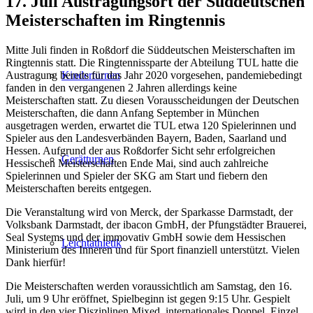
17. Juli Austragungsort der Süddeutschen
Meisterschaften im Ringtennis
Mitte Juli finden in Roßdorf die Süddeutschen Meisterschaften im
Ringtennis statt. Die Ringtennissparte der Abteilung TUL hatte die
Austragung bereits für das Jahr 2020 vorgesehen, pandemiebedingt
Kinderturnen
fanden in den vergangenen 2 Jahren allerdings keine
Meisterschaften statt. Zu diesen Vorausscheidungen der Deutschen
Meisterschaften, die dann Anfang September in München
ausgetragen werden, erwartet die TUL etwa 120 Spielerinnen und
Spieler aus den Landesverbänden Bayern, Baden, Saarland und
Hessen. Aufgrund der aus Roßdorfer Sicht sehr erfolgreichen
Gerätturnen
Hessischen Meisterschaften Ende Mai, sind auch zahlreiche
Spielerinnen und Spieler der SKG am Start und fiebern den
Meisterschaften bereits entgegen.
Die Veranstaltung wird von Merck, der Sparkasse Darmstadt, der
Volksbank Darmstadt, der ibacon GmbH, der Pfungstädter Brauerei,
Seal Systems und der immovativ GmbH sowie dem Hessischen
Leichtathletik
Ministerium des Inneren und für Sport finanziell unterstützt. Vielen
Dank hierfür!
Die Meisterschaften werden voraussichtlich am Samstag, den 16.
Juli, um 9 Uhr eröffnet, Spielbeginn ist gegen 9:15 Uhr. Gespielt
wird in den vier Disziplinen Mixed, internationales Doppel, Einzel