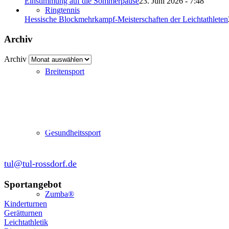
Einstimmung auf die Sommerpause
23. Juni 2026 - 7:48
Ringtennis
Hessische Blockmehrkampf-Meisterschaften der Leichtathleten
Archiv
Archiv
Breitensport
Abteilung Turnen und Leichtathletik
in der SKG Roßdorf 1877 e.V.
Schulgasse 27
64380 Roßdorf
Gesundheitssport
tul@tul-rossdorf.de
Sportangebot
Zumba®
Kinderturnen
Gerätturnen
Leichtathletik