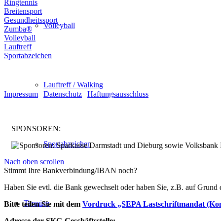
Ringtennis
Breitensport
Gesundheitssport
Volleyball
Zumba®
Volleyball
Lauftreff
Sportabzeichen
© Turnen und Leichtathletik
Lauftreff / Walking
Impressum
|
Datenschutz
|
Haftungsausschluss
SPONSOREN:
Sportabzeichen
Nach oben scrollen
Stimmt Ihre Bankverbindung/IBAN noch?
Haben Sie evtl. die Bank gewechselt oder haben Sie, z.B. auf Grund
Termine
Bitte teilen Sie mit dem
Vordruck „SEPA Lastschriftmandat (Ko
Adresse der SKG-Geschäftsstelle: