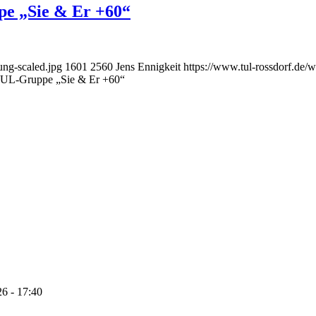
e „Sie & Er +60“
ung-scaled.jpg
1601
2560
Jens Ennigkeit
https://www.tul-rossdorf.de/w
TUL-Gruppe „Sie & Er +60“
26 - 17:40