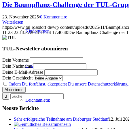
Die Baumpflanz-Challenge der TUL-Grupp
23. November 2025
/
0 Kommentare
Weiterlesen
https://www.tul-rossdorf.de/wp-content/uploads/2025/11/Baumpflanz
Kinderturnen
11-23 23:13:37
2025-11-24 17:40:40
Die Baumpflanz-Challenge der 
TUL-Newsletter abonnieren
Dein Vorname
Gerätturnen
Dein Nachname
Deine E-Mail-Adresse
Dein Geschlecht
Indem Du fortfährst, akzeptierst Du unsere Datenschutzerklärung.
Leichtathletik
Neuste Berichte
Sehr erfolgreiche Teilnahme am Dieburger Stadtlauf
12. Juli 20