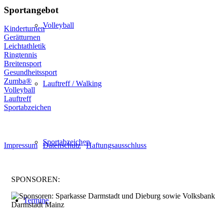
Sportangebot
Volleyball
Kinderturnen
Gerätturnen
Leichtathletik
Ringtennis
Breitensport
Gesundheitssport
Zumba®
Lauftreff / Walking
Volleyball
Lauftreff
Sportabzeichen
© Turnen und Leichtathletik
Sportabzeichen
Impressum
|
Datenschutz
|
Haftungsausschluss
SPONSOREN:
Termine