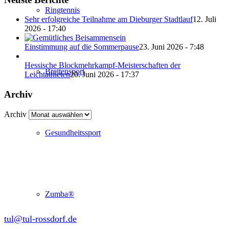
Ringtennis
Sehr erfolgreiche Teilnahme am Dieburger Stadtlauf
12. Juli
2026 - 17:40
Einstimmung auf die Sommerpause
23. Juni 2026 - 7:48
Hessische Blockmehrkampf-Meisterschaften der
Breitensport
Leichtathleten
20. Juni 2026 - 17:37
Archiv
Archiv
Gesundheitssport
Abteilung Turnen und Leichtathletik
in der SKG Roßdorf 1877 e.V.
Schulgasse 27
64380 Roßdorf
Zumba®
tul@tul-rossdorf.de