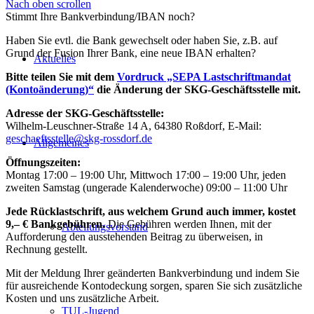
Nach oben scrollen
Stimmt Ihre Bankverbindung/IBAN noch?
Haben Sie evtl. die Bank gewechselt oder haben Sie, z.B. auf
Grund der Fusion Ihrer Bank, eine neue IBAN erhalten?
Aktuelles
Bitte teilen Sie mit dem
Vordruck „SEPA Lastschriftmandat
(Kontoänderung)“
die Änderung der SKG-Geschäftsstelle mit.
Adresse der SKG-Geschäftsstelle:
Wilhelm-Leuschner-Straße 14 A, 64380 Roßdorf, E-Mail:
geschaeftsstelle@skg-rossdorf.de
Allgemeines
Öffnungszeiten:
Montag 17:00 – 19:00 Uhr, Mittwoch 17:00 – 19:00 Uhr, jeden
zweiten Samstag (ungerade Kalenderwoche) 09:00 – 11:00 Uhr
Jede Rücklastschrift, aus welchem Grund auch immer, kostet
9,– € Bankgebühren.
Die Gebühren werden Ihnen, mit der
Abteilungsvorstand
Aufforderung den ausstehenden Beitrag zu überweisen, in
Rechnung gestellt.
Mit der Meldung Ihrer geänderten Bankverbindung und indem Sie
für ausreichende Kontodeckung sorgen, sparen Sie sich zusätzliche
Kosten und uns zusätzliche Arbeit.
TUL-Jugend