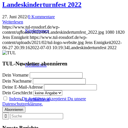
Landeskinderturnfest 2022
27. Juni 2022
/
0 Kommentare
Weiterlesen
https://www.tul-rossdorf.de/wp-
Kinderturnen
content/uploads/2022/06/Landeskinderturnfest_2022.jpg
1080
1820
Jens Ennigkeit
https://www.tul-rossdorf.de/wp-
content/uploads/2021/02/tul-logo-website.jpg
Jens Ennigkeit
2022-
06-27 20:39:16
2022-07-03 10:19:34
Landeskinderturnfest 2022
TUL-Newsletter abonnieren
Gerätturnen
Dein Vorname
Dein Nachname
Deine E-Mail-Adresse
Dein Geschlecht
Indem Du fortfährst, akzeptierst Du unsere
Leichtathletik
Datenschutzerklärung.
Neuste Berichte