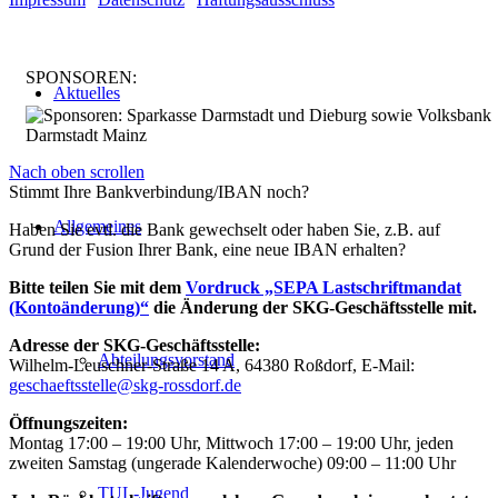
SPONSOREN:
Aktuelles
Nach oben scrollen
Stimmt Ihre Bankverbindung/IBAN noch?
Allgemeines
Haben Sie evtl. die Bank gewechselt oder haben Sie, z.B. auf
Grund der Fusion Ihrer Bank, eine neue IBAN erhalten?
Bitte teilen Sie mit dem
Vordruck „SEPA Lastschriftmandat
(Kontoänderung)“
die Änderung der SKG-Geschäftsstelle mit.
Adresse der SKG-Geschäftsstelle:
Abteilungsvorstand
Wilhelm-Leuschner-Straße 14 A, 64380 Roßdorf, E-Mail:
geschaeftsstelle@skg-rossdorf.de
Öffnungszeiten:
Montag 17:00 – 19:00 Uhr, Mittwoch 17:00 – 19:00 Uhr, jeden
zweiten Samstag (ungerade Kalenderwoche) 09:00 – 11:00 Uhr
TUL-Jugend