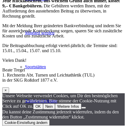
Jede Rücklastschrift, aus welchem Grund auch immer, kostet
9,– € Bankgebühren.
Die Gebühren werden Ihnen, mit der
Aufforderung den ausstehenden Beitrag zu überweisen, in
Rechnung gestellt.
Mit der Meldung Ihrer geänderten Bankverbindung und indem Sie
für ausreichende Kontodeckung sorgen, sparen Sie sich zusätzliche
Mitglied werden
Kosten und uns zusätzliche Arbeit.
Die Beitragsabbuchung erfolgt viertel-jährlich; die Termine sind:
15.01., 15.04., 15.07. und 15.10.
Vielen Dank!
Sportstätten
Beate Tregel
1. Rechnerin Abt. Turnen und Leichtathletik (TUL)
in der SKG Roßdorf 1877 e.V.
×
Unsere Webseite verwendet Cookies, um Dir den bestmöglichen
Trainingskleidung
Service zu gewährleisten. Bitte stimme der Cookie-Nutzung mit
Click auf OK zu.
OK
Nein
Weitere Infos
Du kannst deine Zustimmung jederzeit widerrufen, indem du den
den Button „Zustimmung widerrufen“ klickst.
Cookie-Einstellung ändern