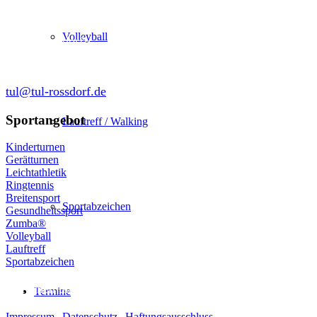
in der SKG Roßdorf 1877 e.V.
Schulgasse 27
Volleyball
64380 Roßdorf
tul@tul-rossdorf.de
Sportangebot
Lauftreff / Walking
Kinderturnen
Gerätturnen
Leichtathletik
Ringtennis
Breitensport
Sportabzeichen
Gesundheitssport
Zumba®
Volleyball
Lauftreff
Sportabzeichen
© Turnen und Leichtathletik
Termine
Impressum
|
Datenschutz
|
Haftungsausschluss