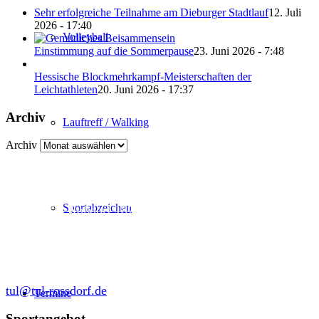
Sehr erfolgreiche Teilnahme am Dieburger Stadtlauf
12. Juli
2026 - 17:40
Volleyball
Einstimmung auf die Sommerpause
23. Juni 2026 - 7:48
Hessische Blockmehrkampf-Meisterschaften der
Leichtathleten
20. Juni 2026 - 17:37
Archiv
Lauftreff / Walking
Archiv
Abteilung Turnen und Leichtathletik
Sportabzeichen
in der SKG Roßdorf 1877 e.V.
Schulgasse 27
64380 Roßdorf
tul@tul-rossdorf.de
Termine
Sportangebot