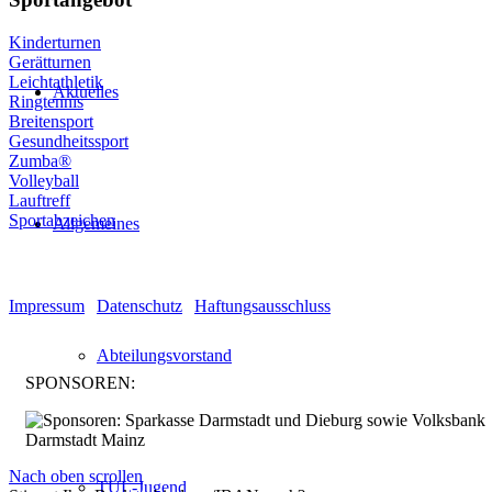
Kinderturnen
Gerätturnen
Leichtathletik
Aktuelles
Ringtennis
Breitensport
Gesundheitssport
Zumba®
Volleyball
Lauftreff
Sportabzeichen
Allgemeines
© Turnen und Leichtathletik
Impressum
|
Datenschutz
|
Haftungsausschluss
Abteilungsvorstand
SPONSOREN:
Nach oben scrollen
TUL-Jugend