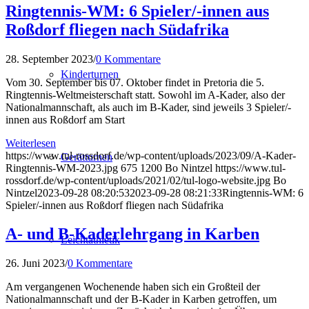
Ringtennis-WM: 6 Spieler/-innen aus
Roßdorf fliegen nach Südafrika
28. September 2023
/
0 Kommentare
Kinderturnen
Vom 30. September bis 07. Oktober findet in Pretoria die 5.
Ringtennis-Weltmeisterschaft statt. Sowohl im A-Kader, also der
Nationalmannschaft, als auch im B-Kader, sind jeweils 3 Spieler/-
innen aus Roßdorf am Start
Weiterlesen
https://www.tul-rossdorf.de/wp-content/uploads/2023/09/A-Kader-
Gerätturnen
Ringtennis-WM-2023.jpg
675
1200
Bo Nintzel
https://www.tul-
rossdorf.de/wp-content/uploads/2021/02/tul-logo-website.jpg
Bo
Nintzel
2023-09-28 08:20:53
2023-09-28 08:21:33
Ringtennis-WM: 6
Spieler/-innen aus Roßdorf fliegen nach Südafrika
A- und B-Kaderlehrgang in Karben
Leichtathletik
26. Juni 2023
/
0 Kommentare
Am vergangenen Wochenende haben sich ein Großteil der
Nationalmannschaft und der B-Kader in Karben getroffen, um