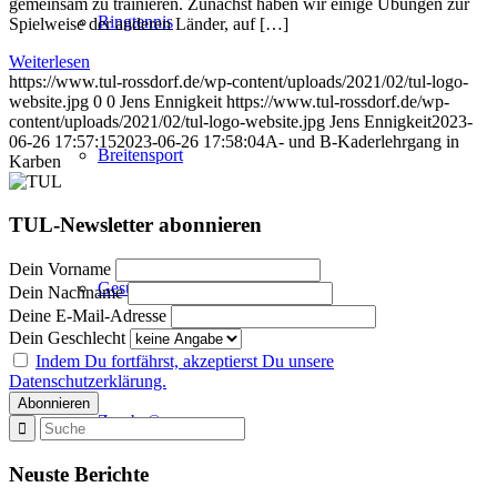
gemeinsam zu trainieren. Zunächst haben wir einige Übungen zur
Ringtennis
Spielweise der anderen Länder, auf […]
Weiterlesen
https://www.tul-rossdorf.de/wp-content/uploads/2021/02/tul-logo-
website.jpg
0
0
Jens Ennigkeit
https://www.tul-rossdorf.de/wp-
content/uploads/2021/02/tul-logo-website.jpg
Jens Ennigkeit
2023-
06-26 17:57:15
2023-06-26 17:58:04
A- und B-Kaderlehrgang in
Breitensport
Karben
TUL-Newsletter abonnieren
Dein Vorname
Gesundheitssport
Dein Nachname
Deine E-Mail-Adresse
Dein Geschlecht
Indem Du fortfährst, akzeptierst Du unsere
Datenschutzerklärung.
Zumba®
Neuste Berichte