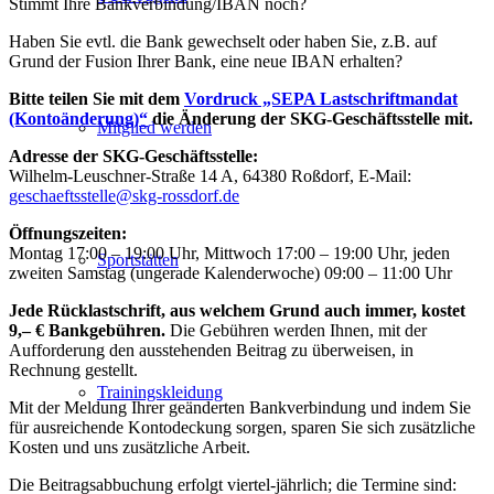
Stimmt Ihre Bankverbindung/IBAN noch?
Haben Sie evtl. die Bank gewechselt oder haben Sie, z.B. auf
Grund der Fusion Ihrer Bank, eine neue IBAN erhalten?
Bitte teilen Sie mit dem
Vordruck „SEPA Lastschriftmandat
(Kontoänderung)“
die Änderung der SKG-Geschäftsstelle mit.
Mitglied werden
Adresse der SKG-Geschäftsstelle:
Wilhelm-Leuschner-Straße 14 A, 64380 Roßdorf, E-Mail:
geschaeftsstelle@skg-rossdorf.de
Öffnungszeiten:
Montag 17:00 – 19:00 Uhr, Mittwoch 17:00 – 19:00 Uhr, jeden
Sportstätten
zweiten Samstag (ungerade Kalenderwoche) 09:00 – 11:00 Uhr
Jede Rücklastschrift, aus welchem Grund auch immer, kostet
9,– € Bankgebühren.
Die Gebühren werden Ihnen, mit der
Aufforderung den ausstehenden Beitrag zu überweisen, in
Rechnung gestellt.
Trainingskleidung
Mit der Meldung Ihrer geänderten Bankverbindung und indem Sie
für ausreichende Kontodeckung sorgen, sparen Sie sich zusätzliche
Kosten und uns zusätzliche Arbeit.
Die Beitragsabbuchung erfolgt viertel-jährlich; die Termine sind: