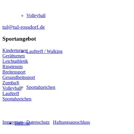
64380 Roßdorf
Volleyball
tul@tul-rossdorf.de
Sportangebot
Kinderturnen
Lauftreff / Walking
Gerätturnen
Leichtathletik
Ringtennis
Breitensport
Gesundheitssport
Zumba®
Sportabzeichen
Volleyball
Lauftreff
Sportabzeichen
© Turnen und Leichtathletik
Impressum
|
Datenschutz
|
Haftungsausschluss
Termine