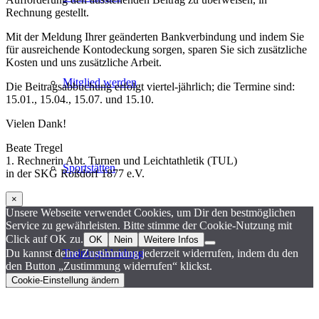
Rechnung gestellt.
Mit der Meldung Ihrer geänderten Bankverbindung und indem Sie
für ausreichende Kontodeckung sorgen, sparen Sie sich zusätzliche
Kosten und uns zusätzliche Arbeit.
Mitglied werden
Die Beitragsabbuchung erfolgt viertel-jährlich; die Termine sind:
15.01., 15.04., 15.07. und 15.10.
Vielen Dank!
Beate Tregel
1. Rechnerin Abt. Turnen und Leichtathletik (TUL)
Sportstätten
in der SKG Roßdorf 1877 e.V.
×
Unsere Webseite verwendet Cookies, um Dir den bestmöglichen
Service zu gewährleisten. Bitte stimme der Cookie-Nutzung mit
Click auf OK zu.
OK
Nein
Weitere Infos
Trainingskleidung
Du kannst deine Zustimmung jederzeit widerrufen, indem du den
den Button „Zustimmung widerrufen“ klickst.
Cookie-Einstellung ändern