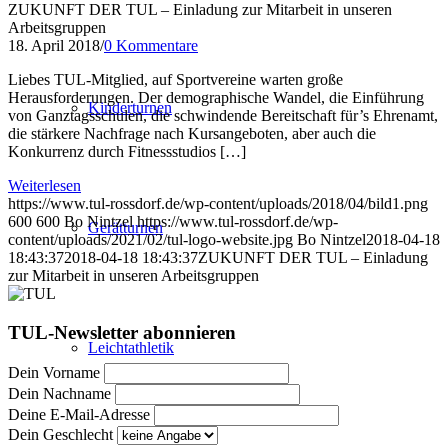
ZUKUNFT DER TUL – Einladung zur Mitarbeit in unseren
Arbeitsgruppen
18. April 2018
/
0 Kommentare
Liebes TUL-Mitglied, auf Sportvereine warten große
Herausforderungen. Der demographische Wandel, die Einführung
Kinderturnen
von Ganztagsschulen, die schwindende Bereitschaft für’s Ehrenamt,
die stärkere Nachfrage nach Kursangeboten, aber auch die
Konkurrenz durch Fitnessstudios […]
Weiterlesen
https://www.tul-rossdorf.de/wp-content/uploads/2018/04/bild1.png
600
600
Bo Nintzel
https://www.tul-rossdorf.de/wp-
Gerätturnen
content/uploads/2021/02/tul-logo-website.jpg
Bo Nintzel
2018-04-18
18:43:37
2018-04-18 18:43:37
ZUKUNFT DER TUL – Einladung
zur Mitarbeit in unseren Arbeitsgruppen
TUL-Newsletter abonnieren
Leichtathletik
Dein Vorname
Dein Nachname
Deine E-Mail-Adresse
Dein Geschlecht