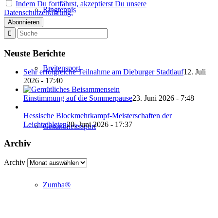
Indem Du fortfährst, akzeptierst Du unsere
Ringtennis
Datenschutzerklärung.
Neuste Berichte
Breitensport
Sehr erfolgreiche Teilnahme am Dieburger Stadtlauf
12. Juli
2026 - 17:40
Einstimmung auf die Sommerpause
23. Juni 2026 - 7:48
Hessische Blockmehrkampf-Meisterschaften der
Leichtathleten
20. Juni 2026 - 17:37
Gesundheitssport
Archiv
Archiv
Zumba®
Abteilung Turnen und Leichtathletik
in der SKG Roßdorf 1877 e.V.
Schulgasse 27