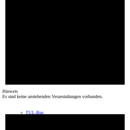
Kooperationen
Übungsleiter und Helfer gesucht
Formulare / Downloads
Hinweis
Es sind keine anstehenden Veranstaltungen vorhanden.
TUL-Bus