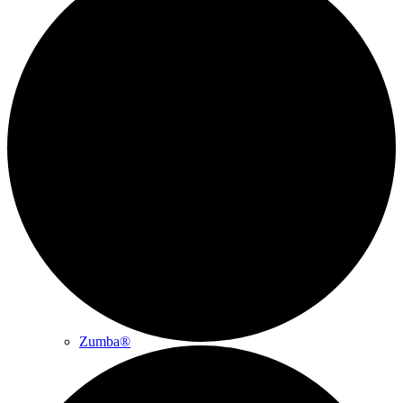
Ringtennis
Breitensport
Gesundheitssport
Zumba®