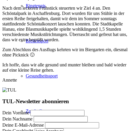
Ringtennis
Nach dem leckeren Frühstück steuerten wir Ziel 4 an. Den
Schöntalpark in Aschaffenburg. Dort wurden für uns Stühle in der
ersten Reihe freigehalten, damit wir dem im Sommer sonntags
stattfindende Schöntalkonzert lauschen konnten. Die Stadtkapelle
Hanau, eine Blasmusikkapelle spielte wohlklingend 1,5 Stunden
verschiedenste Musikstilrichtungen. Überrascht und gefreut hat uns,
dass wir extra begrüßt wurden.
Breitensport
Zum Abschluss des Ausflugs kehrten wir im Biergarten ein, diesmal
ohne Picknick 🙂
Ich hoffe, dass wir alle gesund und munter bleiben und bald wieder
auf eine kleine Reise gehen.
Gesundheitssport
Annette
TUL-Newsletter abonnieren
Zumba®
Dein Vorname
Dein Nachname
Deine E-Mail-Adresse
Dein Geschlecht