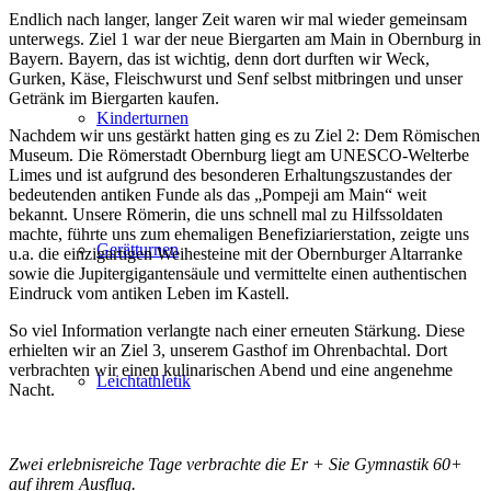
Endlich nach langer, langer Zeit waren wir mal wieder gemeinsam
unterwegs. Ziel 1 war der neue Biergarten am Main in Obernburg in
Bayern. Bayern, das ist wichtig, denn dort durften wir Weck,
Gurken, Käse, Fleischwurst und Senf selbst mitbringen und unser
Getränk im Biergarten kaufen.
Kinderturnen
Nachdem wir uns gestärkt hatten ging es zu Ziel 2: Dem Römischen
Museum. Die Römerstadt Obernburg liegt am UNESCO-Welterbe
Limes und ist aufgrund des besonderen Erhaltungszustandes der
bedeutenden antiken Funde als das „Pompeji am Main“ weit
bekannt. Unsere Römerin, die uns schnell mal zu Hilfssoldaten
machte, führte uns zum ehemaligen Benefiziarierstation, zeigte uns
Gerätturnen
u.a. die einzigartigen Weihesteine mit der Obernburger Altarranke
sowie die Jupitergigantensäule und vermittelte einen authentischen
Eindruck vom antiken Leben im Kastell.
So viel Information verlangte nach einer erneuten Stärkung. Diese
erhielten wir an Ziel 3, unserem Gasthof im Ohrenbachtal. Dort
verbrachten wir einen kulinarischen Abend und eine angenehme
Leichtathletik
Nacht.
Zwei erlebnisreiche Tage verbrachte die Er + Sie Gymnastik 60+
auf ihrem Ausflug.