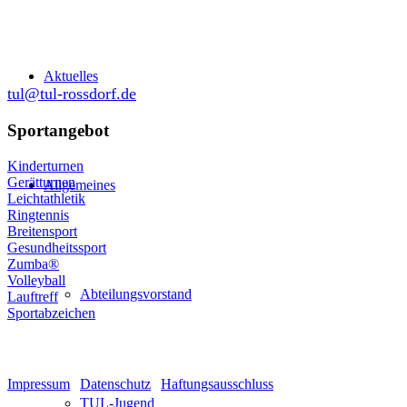
Schulgasse 27
64380 Roßdorf
Aktuelles
tul@tul-rossdorf.de
Sportangebot
Kinderturnen
Gerätturnen
Allgemeines
Leichtathletik
Ringtennis
Breitensport
Gesundheitssport
Zumba®
Volleyball
Abteilungsvorstand
Lauftreff
Sportabzeichen
© Turnen und Leichtathletik
Impressum
|
Datenschutz
|
Haftungsausschluss
TUL-Jugend