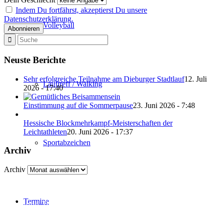
Indem Du fortfährst, akzeptierst Du unsere
Datenschutzerklärung.
Volleyball
Neuste Berichte
Sehr erfolgreiche Teilnahme am Dieburger Stadtlauf
12. Juli
Lauftreff / Walking
2026 - 17:40
Einstimmung auf die Sommerpause
23. Juni 2026 - 7:48
Hessische Blockmehrkampf-Meisterschaften der
Leichtathleten
20. Juni 2026 - 17:37
Sportabzeichen
Archiv
Archiv
Termine
Abteilung Turnen und Leichtathletik
in der SKG Roßdorf 1877 e.V.