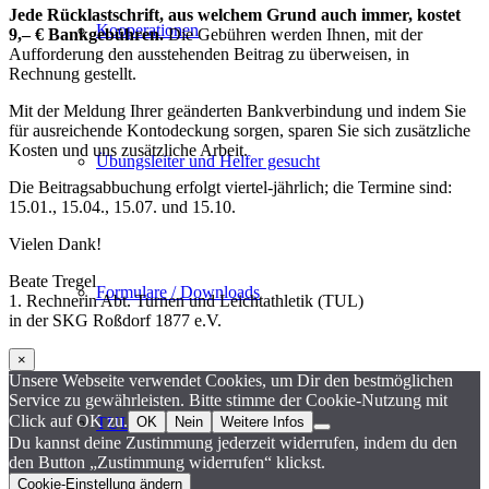
Jede Rücklastschrift, aus welchem Grund auch immer, kostet
Kooperationen
9,– € Bankgebühren.
Die Gebühren werden Ihnen, mit der
Aufforderung den ausstehenden Beitrag zu überweisen, in
Rechnung gestellt.
Mit der Meldung Ihrer geänderten Bankverbindung und indem Sie
für ausreichende Kontodeckung sorgen, sparen Sie sich zusätzliche
Kosten und uns zusätzliche Arbeit.
Übungsleiter und Helfer gesucht
Die Beitragsabbuchung erfolgt viertel-jährlich; die Termine sind:
15.01., 15.04., 15.07. und 15.10.
Vielen Dank!
Beate Tregel
Formulare / Downloads
1. Rechnerin Abt. Turnen und Leichtathletik (TUL)
in der SKG Roßdorf 1877 e.V.
×
Unsere Webseite verwendet Cookies, um Dir den bestmöglichen
Service zu gewährleisten. Bitte stimme der Cookie-Nutzung mit
Click auf OK zu.
OK
Nein
Weitere Infos
TUL-Bus
Du kannst deine Zustimmung jederzeit widerrufen, indem du den
den Button „Zustimmung widerrufen“ klickst.
Cookie-Einstellung ändern