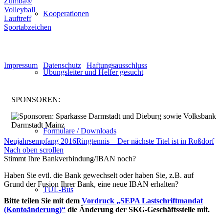
Zumba®
Volleyball
Kooperationen
Lauftreff
Sportabzeichen
© Turnen und Leichtathletik
Impressum
|
Datenschutz
|
Haftungsausschluss
Übungsleiter und Helfer gesucht
SPONSOREN:
Formulare / Downloads
Neujahrsempfang 2016
Ringtennis – Der nächste Titel ist in Roßdorf
Nach oben scrollen
Stimmt Ihre Bankverbindung/IBAN noch?
Haben Sie evtl. die Bank gewechselt oder haben Sie, z.B. auf
Grund der Fusion Ihrer Bank, eine neue IBAN erhalten?
TUL-Bus
Bitte teilen Sie mit dem
Vordruck „SEPA Lastschriftmandat
(Kontoänderung)“
die Änderung der SKG-Geschäftsstelle mit.