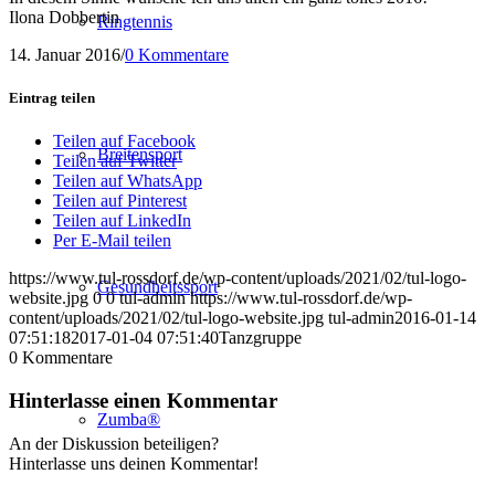
Ilona Dobbertin
Ringtennis
14. Januar 2016
/
0 Kommentare
Eintrag teilen
Teilen auf Facebook
Breitensport
Teilen auf Twitter
Teilen auf WhatsApp
Teilen auf Pinterest
Teilen auf LinkedIn
Per E-Mail teilen
https://www.tul-rossdorf.de/wp-content/uploads/2021/02/tul-logo-
Gesundheitssport
website.jpg
0
0
tul-admin
https://www.tul-rossdorf.de/wp-
content/uploads/2021/02/tul-logo-website.jpg
tul-admin
2016-01-14
07:51:18
2017-01-04 07:51:40
Tanzgruppe
0
Kommentare
Hinterlasse einen Kommentar
Zumba®
An der Diskussion beteiligen?
Hinterlasse uns deinen Kommentar!