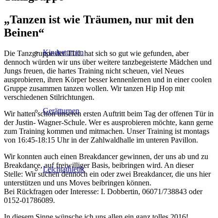
„Tanzen ist wie Träumen, nur mit den
Beinen“
Kinderturnen
Die Tanzgruppe der TUL hat sich so gut wie gefunden, aber
dennoch würden wir uns über weitere tanzbegeisterte Mädchen und
Jungs freuen, die hartes Training nicht scheuen, viel Neues
ausprobieren, ihren Körper besser kennenlernen und in einer coolen
Gruppe zusammen tanzen wollen. Wir tanzen Hip Hop mit
verschiedenen Stilrichtungen.
Gerätturnen
Wir hatten schon unseren ersten Auftritt beim Tag der offenen Tür in
der Justin- Wagner-Schule. Wer es ausprobieren möchte, kann gerne
zum Training kommen und mitmachen. Unser Training ist montags
von 16:45-18:15 Uhr in der Zahlwaldhalle im unteren Pavillon.
Wir konnten auch einen Breakdancer gewinnen, der uns ab und zu
Breakdance, auf freiwilliger Basis, beibringen wird. An dieser
Leichtathletik
Stelle: Wir suchen dennoch ein oder zwei Breakdancer, die uns hier
unterstützen und uns Moves beibringen können.
Bei Rückfragen oder Interesse: I. Dobbertin, 06071/738843 oder
0152-01786089.
In diesem Sinne wünsche ich uns allen ein ganz tolles 2016!