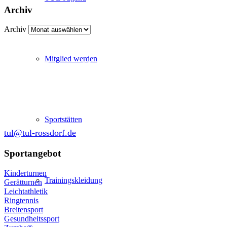
Archiv
Archiv
Mitglied werden
Abteilung Turnen und Leichtathletik
in der SKG Roßdorf 1877 e.V.
Schulgasse 27
64380 Roßdorf
Sportstätten
tul@tul-rossdorf.de
Sportangebot
Kinderturnen
Trainingskleidung
Gerätturnen
Leichtathletik
Ringtennis
Breitensport
Gesundheitssport