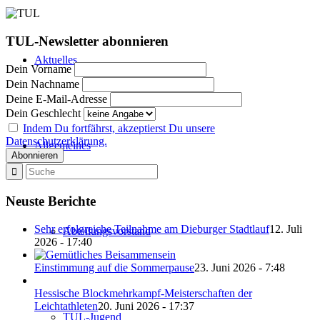
TUL-Newsletter abonnieren
Aktuelles
Dein Vorname
Dein Nachname
Deine E-Mail-Adresse
Dein Geschlecht
Indem Du fortfährst, akzeptierst Du unsere
Datenschutzerklärung.
Allgemeines
Neuste Berichte
Sehr erfolgreiche Teilnahme am Dieburger Stadtlauf
12. Juli
Abteilungsvorstand
2026 - 17:40
Einstimmung auf die Sommerpause
23. Juni 2026 - 7:48
Hessische Blockmehrkampf-Meisterschaften der
Leichtathleten
20. Juni 2026 - 17:37
TUL-Jugend