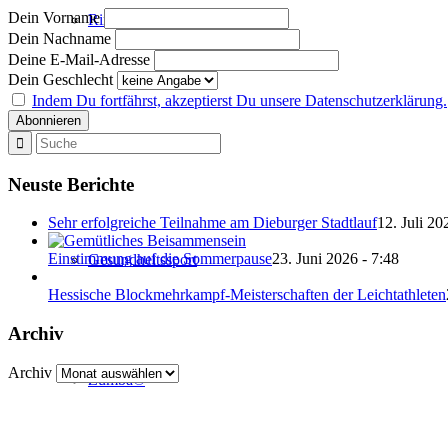
Dein Vorname
Ringtennis
Dein Nachname
Deine E-Mail-Adresse
Dein Geschlecht
Indem Du fortfährst, akzeptierst Du unsere Datenschutzerklärung.
Breitensport
Neuste Berichte
Sehr erfolgreiche Teilnahme am Dieburger Stadtlauf
12. Juli 20
Einstimmung auf die Sommerpause
23. Juni 2026 - 7:48
Gesundheitssport
Hessische Blockmehrkampf-Meisterschaften der Leichtathleten
Archiv
Archiv
Zumba®
Abteilung Turnen und Leichtathletik