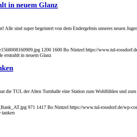
hlt in neuem Glanz
nt! Alle sind super begeistert von dem Endergebnis unseres neuen Ju
-e1568008160909.jpg
1200
1600
Bo Nintzel
https://www.tul-rossdorf.
e erstrahlt in neuem Glanz
nken
hat die TUL der Alten Turnhalle eine Station zum Wohlfühlen und zum
h_Bank_AT.jpg
971
1417
Bo Nintzel
https://www.tul-rossdorf.de/wp-co
 tanken