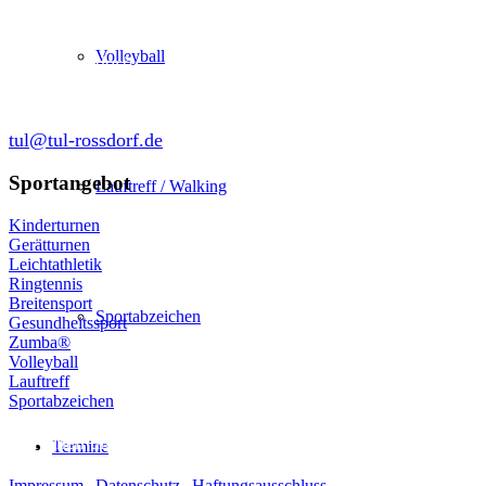
in der SKG Roßdorf 1877 e.V.
Schulgasse 27
Volleyball
64380 Roßdorf
tul@tul-rossdorf.de
Sportangebot
Lauftreff / Walking
Kinderturnen
Gerätturnen
Leichtathletik
Ringtennis
Breitensport
Sportabzeichen
Gesundheitssport
Zumba®
Volleyball
Lauftreff
Sportabzeichen
© Turnen und Leichtathletik
Termine
Impressum
|
Datenschutz
|
Haftungsausschluss