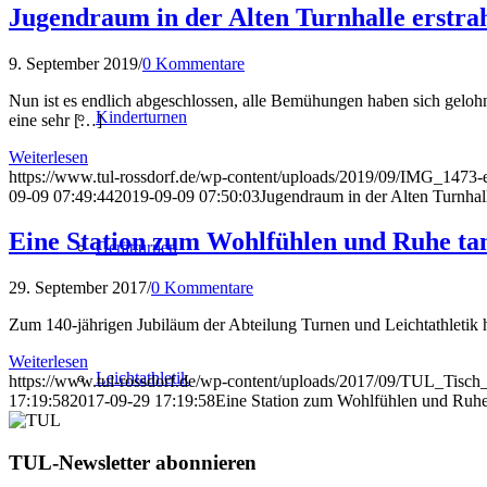
Jugendraum in der Alten Turnhalle erstra
9. September 2019
/
0 Kommentare
Nun ist es endlich abgeschlossen, alle Bemühungen haben sich geloh
Kinderturnen
eine sehr […]
Weiterlesen
https://www.tul-rossdorf.de/wp-content/uploads/2019/09/IMG_1473
09-09 07:49:44
2019-09-09 07:50:03
Jugendraum in der Alten Turnhall
Eine Station zum Wohlfühlen und Ruhe ta
Gerätturnen
29. September 2017
/
0 Kommentare
Zum 140-jährigen Jubiläum der Abteilung Turnen und Leichtathletik 
Weiterlesen
Leichtathletik
https://www.tul-rossdorf.de/wp-content/uploads/2017/09/TUL_Tisc
17:19:58
2017-09-29 17:19:58
Eine Station zum Wohlfühlen und Ruhe
TUL-Newsletter abonnieren