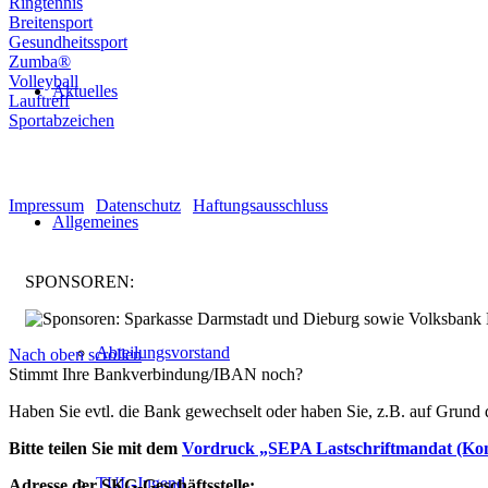
Ringtennis
Breitensport
Gesundheitssport
Zumba®
Volleyball
Aktuelles
Lauftreff
Sportabzeichen
© Turnen und Leichtathletik
Impressum
|
Datenschutz
|
Haftungsausschluss
Allgemeines
SPONSOREN:
Abteilungsvorstand
Nach oben scrollen
Stimmt Ihre Bankverbindung/IBAN noch?
Haben Sie evtl. die Bank gewechselt oder haben Sie, z.B. auf Grund
Bitte teilen Sie mit dem
Vordruck „SEPA Lastschriftmandat (Ko
TUL-Jugend
Adresse der SKG-Geschäftsstelle: