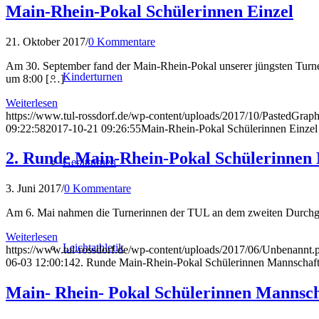
Main-Rhein-Pokal Schülerinnen Einzel
21. Oktober 2017
/
0 Kommentare
Am 30. September fand der Main-Rhein-Pokal unserer jüngsten Turneri
Kinderturnen
um 8:00 […]
Weiterlesen
https://www.tul-rossdorf.de/wp-content/uploads/2017/10/PastedGraph
09:22:58
2017-10-21 09:26:55
Main-Rhein-Pokal Schülerinnen Einzel
2. Runde Main-Rhein-Pokal Schülerinnen
Gerätturnen
3. Juni 2017
/
0 Kommentare
Am 6. Mai nahmen die Turnerinnen der TUL an dem zweiten Durchgan
Weiterlesen
Leichtathletik
https://www.tul-rossdorf.de/wp-content/uploads/2017/06/Unbenannt.
06-03 12:00:14
2. Runde Main-Rhein-Pokal Schülerinnen Mannschaf
Main- Rhein- Pokal Schülerinnen Mannsch