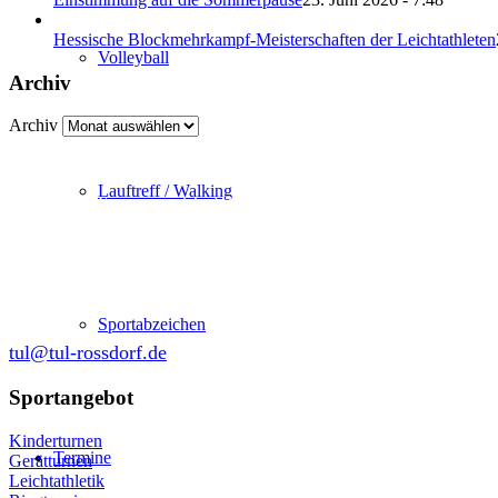
Hessische Blockmehrkampf-Meisterschaften der Leichtathleten
Volleyball
Archiv
Archiv
Lauftreff / Walking
Abteilung Turnen und Leichtathletik
in der SKG Roßdorf 1877 e.V.
Schulgasse 27
64380 Roßdorf
Sportabzeichen
tul@tul-rossdorf.de
Sportangebot
Kinderturnen
Termine
Gerätturnen
Leichtathletik