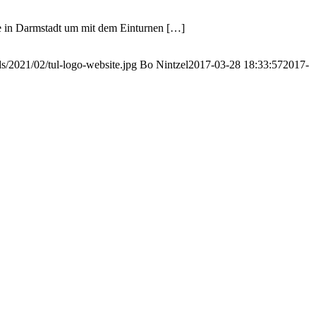
le in Darmstadt um mit dem Einturnen […]
s/2021/02/tul-logo-website.jpg
Bo Nintzel
2017-03-28 18:33:57
2017-