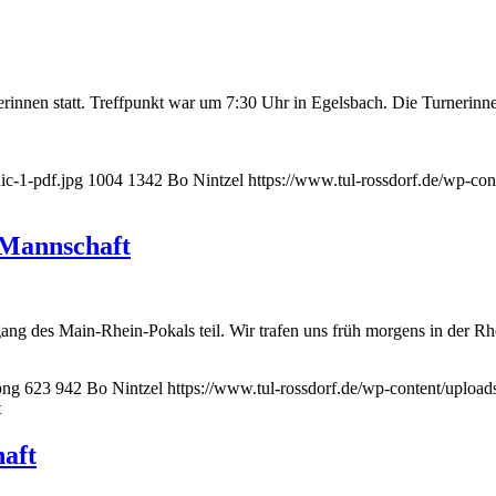
nnen statt. Treffpunkt war um 7:30 Uhr in Egelsbach. Die Turnerinnen
ic-1-pdf.jpg
1004
1342
Bo Nintzel
https://www.tul-rossdorf.de/wp-con
 Mannschaft
g des Main-Rhein-Pokals teil. Wir trafen uns früh morgens in der R
png
623
942
Bo Nintzel
https://www.tul-rossdorf.de/wp-content/upload
t
aft