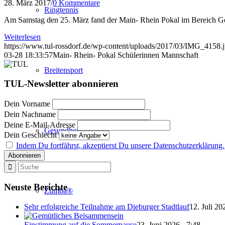
28. März 2017
/
0 Kommentare
Ringtennis
Am Samstag den 25. März fand der Main- Rhein Pokal im Bereich Gerä
Weiterlesen
https://www.tul-rossdorf.de/wp-content/uploads/2017/03/IMG_4158.
03-28 18:33:57
Main- Rhein- Pokal Schülerinnen Mannschaft
Breitensport
TUL-Newsletter abonnieren
Dein Vorname
Dein Nachname
Deine E-Mail-Adresse
Gesundheitssport
Dein Geschlecht
Indem Du fortfährst, akzeptierst Du unsere Datenschutzerklärung.
Neuste Berichte
Zumba®
Sehr erfolgreiche Teilnahme am Dieburger Stadtlauf
12. Juli 20
Einstimmung auf die Sommerpause
23. Juni 2026 - 7:48