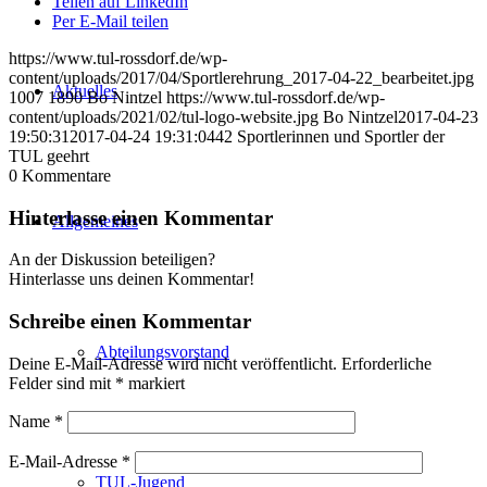
Teilen auf LinkedIn
Per E-Mail teilen
https://www.tul-rossdorf.de/wp-
content/uploads/2017/04/Sportlerehrung_2017-04-22_bearbeitet.jpg
Aktuelles
1007
1890
Bo Nintzel
https://www.tul-rossdorf.de/wp-
content/uploads/2021/02/tul-logo-website.jpg
Bo Nintzel
2017-04-23
19:50:31
2017-04-24 19:31:04
42 Sportlerinnen und Sportler der
TUL geehrt
0
Kommentare
Hinterlasse einen Kommentar
Allgemeines
An der Diskussion beteiligen?
Hinterlasse uns deinen Kommentar!
Schreibe einen Kommentar
Abteilungsvorstand
Deine E-Mail-Adresse wird nicht veröffentlicht.
Erforderliche
Felder sind mit
*
markiert
Name
*
E-Mail-Adresse
*
TUL-Jugend