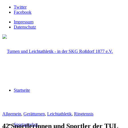
Twitter
Facebook
Impressum
Datenschutz
Startseite
Allgemein
,
Gerätturnen
,
Leichtathletik
,
Ringtennis
Sportangebot
42 Sportlerinnen und Sportler der TUL