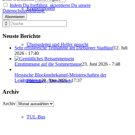
Indem Du fortfährst, akzeptierst Du unsere
Kooperationen
Datenschutzerklärung.
Neuste Berichte
Übungsleiter und Helfer gesucht
Sehr erfolgreiche Teilnahme am Dieburger Stadtlauf
12. Juli
2026 - 17:40
Einstimmung auf die Sommerpause
23. Juni 2026 - 7:48
Hessische Blockmehrkampf-Meisterschaften der
Leichtathleten
20. Juni 2026 - 17:37
Formulare / Downloads
Archiv
Archiv
TUL-Bus
Abteilung Turnen und Leichtathletik
in der SKG Roßdorf 1877 e.V.