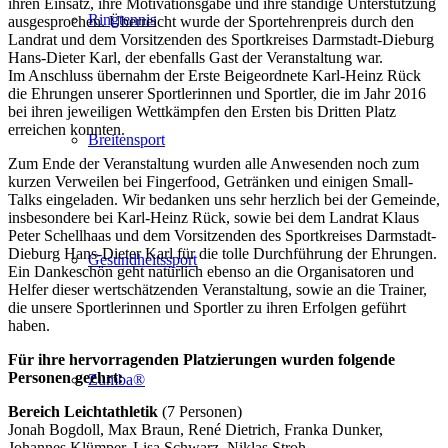
ihren Einsatz, ihre Motivationsgabe und ihre ständige Unterstützung
Ringtennis
ausgesprochen. Überreicht wurde der Sportehrenpreis durch den
Landrat und dem Vorsitzenden des Sportkreises Darmstadt-Dieburg
Hans-Dieter Karl, der ebenfalls Gast der Veranstaltung war.
Im Anschluss übernahm der Erste Beigeordnete Karl-Heinz Rück
die Ehrungen unserer Sportlerinnen und Sportler, die im Jahr 2016
bei ihren jeweiligen Wettkämpfen den Ersten bis Dritten Platz
erreichen konnten.
Breitensport
Zum Ende der Veranstaltung wurden alle Anwesenden noch zum
kurzen Verweilen bei Fingerfood, Getränken und einigen Small-
Talks eingeladen. Wir bedanken uns sehr herzlich bei der Gemeinde,
insbesondere bei Karl-Heinz Rück, sowie bei dem Landrat Klaus
Peter Schellhaas und dem Vorsitzenden des Sportkreises Darmstadt-
Dieburg Hans-Dieter Karl für die tolle Durchführung der Ehrungen.
Gesundheitssport
Ein Dankeschön geht natürlich ebenso an die Organisatoren und
Helfer dieser wertschätzenden Veranstaltung, sowie an die Trainer,
die unsere Sportlerinnen und Sportler zu ihren Erfolgen geführt
haben.
Für ihre hervorragenden Platzierungen wurden folgende
Personen geehrt:
Zumba®
Bereich Leichtathletik
(7 Personen)
Jonah Bogdoll, Max Braun, René Dietrich, Franka Dunker,
Johannes Klümper, Lisa Schwarz, Niklas Stroh.