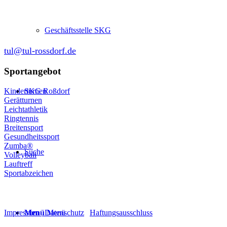
Schulgasse 27
64380 Roßdorf
Geschäftsstelle SKG
tul@tul-rossdorf.de
Sportangebot
Kinderturnen
SKG Roßdorf
Gerätturnen
Leichtathletik
Ringtennis
Breitensport
Gesundheitssport
Zumba®
Suche
Volleyball
Lauftreff
Sportabzeichen
© Turnen und Leichtathletik
Impressum
|
Datenschutz
|
Haftungsausschluss
Menü
Menü