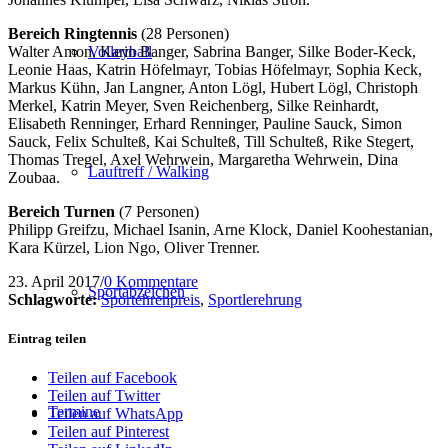
Bereich Ringtennis
(28 Personen)
Walter Amon, Karin Banger, Sabrina Banger, Silke Boder-Keck,
Volleyball
Leonie Haas, Katrin Höfelmayr, Tobias Höfelmayr, Sophia Keck,
Markus Kühn, Jan Langner, Anton Lögl, Hubert Lögl, Christoph
Merkel, Katrin Meyer, Sven Reichenberg, Silke Reinhardt,
Elisabeth Renninger, Erhard Renninger, Pauline Sauck, Simon
Sauck, Felix Schulteß, Kai Schulteß, Till Schulteß, Rike Stegert,
Thomas Tregel, Axel Wehrwein, Margaretha Wehrwein, Dina
Lauftreff / Walking
Zoubaa.
Bereich Turnen
(7 Personen)
Philipp Greifzu, Michael Isanin, Arne Klock, Daniel Koohestanian,
Kara Kürzel, Lion Ngo, Oliver Trenner.
23. April 2017
/
0 Kommentare
Sportabzeichen
Schlagworte:
Sportehrenpreis
,
Sportlerehrung
Eintrag teilen
Teilen auf Facebook
Teilen auf Twitter
Termine
Teilen auf WhatsApp
Teilen auf Pinterest