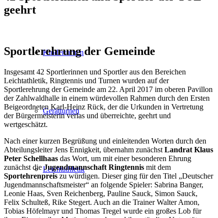
geehrt
Sportlerehrung der Gemeinde
Kinderturnen
Insgesamt 42 Sportlerinnen und Sportler aus den Bereichen
Leichtathletik, Ringtennis und Turnen wurden auf der
Sportlerehrung der Gemeinde am 22. April 2017 im oberen Pavillon
der Zahlwaldhalle in einem würdevollen Rahmen durch den Ersten
Beigeordneten Karl-Heinz Rück, der die Urkunden in Vertretung
Gerätturnen
der Bürgermeisterin verlas und überreichte, geehrt und
wertgeschätzt.
Nach einer kurzen Begrüßung und einleitenden Worten durch den
Abteilungsleiter Jens Ennigkeit, übernahm zunächst
Landrat Klaus
Peter Schellhaas
das Wort, um mit einer besonderen Ehrung
zunächst die
Jugendmannschaft Ringtennis
mit dem
Leichtathletik
Sportehrenpreis
zu würdigen. Dieser ging für den Titel „Deutscher
Jugendmannschaftsmeister“ an folgende Spieler: Sabrina Banger,
Leonie Haas, Sven Reichenberg, Pauline Sauck, Simon Sauck,
Felix Schulteß, Rike Stegert. Auch an die Trainer Walter Amon,
Tobias Höfelmayr und Thomas Tregel wurde ein großes Lob für