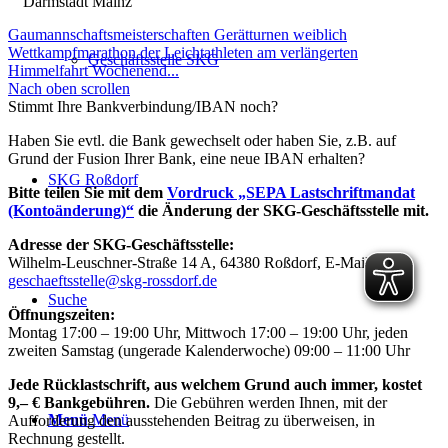
Gaumannschaftsmeisterschaften Gerätturnen weiblich
Wettkampfmarathon der Leichtathleten am verlängerten
Geschäftsstelle SKG
Himmelfahrt Wochenend...
Nach oben scrollen
Stimmt Ihre Bankverbindung/IBAN noch?
Haben Sie evtl. die Bank gewechselt oder haben Sie, z.B. auf
Grund der Fusion Ihrer Bank, eine neue IBAN erhalten?
SKG Roßdorf
Bitte teilen Sie mit dem
Vordruck „SEPA Lastschriftmandat
(Kontoänderung)“
die Änderung der SKG-Geschäftsstelle mit.
Adresse der SKG-Geschäftsstelle:
Wilhelm-Leuschner-Straße 14 A, 64380 Roßdorf, E-Mail:
geschaeftsstelle@skg-rossdorf.de
Suche
Öffnungszeiten:
Montag 17:00 – 19:00 Uhr, Mittwoch 17:00 – 19:00 Uhr, jeden
zweiten Samstag (ungerade Kalenderwoche) 09:00 – 11:00 Uhr
Jede Rücklastschrift, aus welchem Grund auch immer, kostet
9,– € Bankgebühren.
Die Gebühren werden Ihnen, mit der
Menü
Menü
Aufforderung den ausstehenden Beitrag zu überweisen, in
Rechnung gestellt.