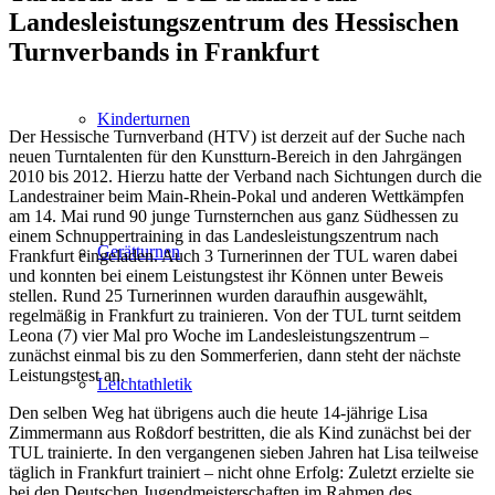
Landesleistungszentrum des Hessischen
Turnverbands in Frankfurt
Kinderturnen
Der Hessische Turnverband (HTV) ist derzeit auf der Suche nach
neuen Turntalenten für den Kunstturn-Bereich in den Jahrgängen
2010 bis 2012. Hierzu hatte der Verband nach Sichtungen durch die
Landestrainer beim Main-Rhein-Pokal und anderen Wettkämpfen
am 14. Mai rund 90 junge Turnsternchen aus ganz Südhessen zu
einem Schnuppertraining in das Landesleistungszentrum nach
Gerätturnen
Frankfurt eingeladen. Auch 3 Turnerinnen der TUL waren dabei
und konnten bei einem Leistungstest ihr Können unter Beweis
stellen. Rund 25 Turnerinnen wurden daraufhin ausgewählt,
regelmäßig in Frankfurt zu trainieren. Von der TUL turnt seitdem
Leona (7) vier Mal pro Woche im Landesleistungszentrum –
zunächst einmal bis zu den Sommerferien, dann steht der nächste
Leistungstest an.
Leichtathletik
Den selben Weg hat übrigens auch die heute 14-jährige Lisa
Zimmermann aus Roßdorf bestritten, die als Kind zunächst bei der
TUL trainierte. In den vergangenen sieben Jahren hat Lisa teilweise
täglich in Frankfurt trainiert – nicht ohne Erfolg: Zuletzt erzielte sie
bei den Deutschen Jugendmeisterschaften im Rahmen des