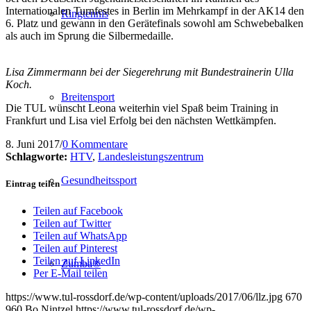
Internationalen Turnfestes in Berlin im Mehrkampf in der AK14 den
Ringtennis
6. Platz und gewann in den Gerätefinals sowohl am Schwebebalken
als auch im Sprung die Silbermedaille.
Lisa Zimmermann bei der Siegerehrung mit Bundestrainerin Ulla
Koch.
Breitensport
Die TUL wünscht Leona weiterhin viel Spaß beim Training in
Frankfurt und Lisa viel Erfolg bei den nächsten Wettkämpfen.
8. Juni 2017
/
0 Kommentare
Schlagworte:
HTV
,
Landesleistungszentrum
Gesundheitssport
Eintrag teilen
Teilen auf Facebook
Teilen auf Twitter
Teilen auf WhatsApp
Teilen auf Pinterest
Teilen auf LinkedIn
Zumba®
Per E-Mail teilen
https://www.tul-rossdorf.de/wp-content/uploads/2017/06/llz.jpg
670
960
Bo Nintzel
https://www.tul-rossdorf.de/wp-