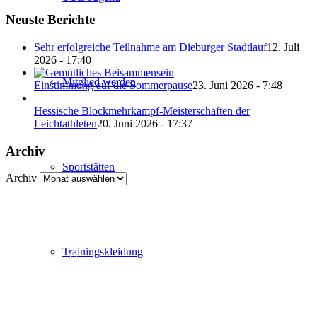
Neuste Berichte
Sehr erfolgreiche Teilnahme am Dieburger Stadtlauf
12. Juli
2026 - 17:40
Mitglied werden
Einstimmung auf die Sommerpause
23. Juni 2026 - 7:48
Hessische Blockmehrkampf-Meisterschaften der
Leichtathleten
20. Juni 2026 - 17:37
Archiv
Sportstätten
Archiv
Abteilung Turnen und Leichtathletik
in der SKG Roßdorf 1877 e.V.
Trainingskleidung
Schulgasse 27
64380 Roßdorf