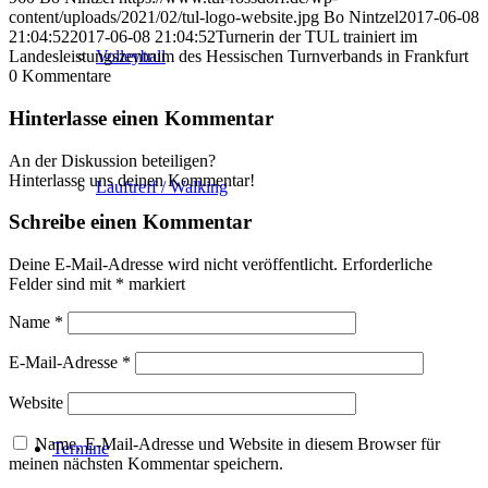
content/uploads/2021/02/tul-logo-website.jpg
Bo Nintzel
2017-06-08
21:04:52
2017-06-08 21:04:52
Turnerin der TUL trainiert im
Volleyball
Landesleistungszentrum des Hessischen Turnverbands in Frankfurt
0
Kommentare
Hinterlasse einen Kommentar
An der Diskussion beteiligen?
Hinterlasse uns deinen Kommentar!
Lauftreff / Walking
Schreibe einen Kommentar
Deine E-Mail-Adresse wird nicht veröffentlicht.
Erforderliche
Felder sind mit
*
markiert
Sportabzeichen
Name
*
E-Mail-Adresse
*
Website
Name, E-Mail-Adresse und Website in diesem Browser für
Termine
meinen nächsten Kommentar speichern.