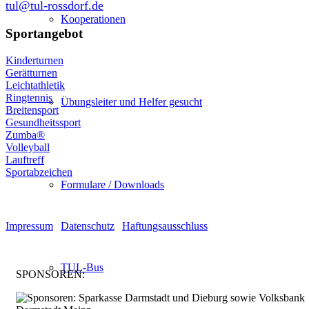
tul@tul-rossdorf.de
Kooperationen
Sportangebot
Kinderturnen
Gerätturnen
Leichtathletik
Ringtennis
Übungsleiter und Helfer gesucht
Breitensport
Gesundheitssport
Zumba®
Volleyball
Lauftreff
Sportabzeichen
Formulare / Downloads
© Turnen und Leichtathletik
Impressum
|
Datenschutz
|
Haftungsausschluss
TUL-Bus
SPONSOREN: