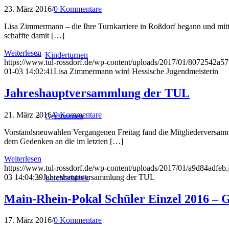
23. März 2016
/
0 Kommentare
Lisa Zimmermann – die Ihre Turnkarriere in Roßdorf begann und mittl
schaffte damit […]
Weiterlesen
Kinderturnen
https://www.tul-rossdorf.de/wp-content/uploads/2017/01/8072542a57
01-03 14:02:41
Lisa Zimmermann wird Hessische Jugendmeisterin
Jahreshauptversammlung der TUL
21. März 2016
/
0 Kommentare
Gerätturnen
Vorstandsneuwahlen Vergangenen Freitag fand die Mitgliederversamml
dem Gedenken an die im letzten […]
Weiterlesen
https://www.tul-rossdorf.de/wp-content/uploads/2017/01/a9d84adfeb.
03 14:04:39
Jahreshauptversammlung der TUL
Leichtathletik
Main-Rhein-Pokal Schüler Einzel 2016 – 
17. März 2016
/
0 Kommentare