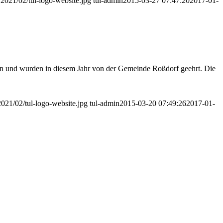
/2021/02/tul-logo-website.jpg
tul-admin
2015-03-27 07:47:20
2017-01-
en und wurden in diesem Jahr von der Gemeinde Roßdorf geehrt. Die
2021/02/tul-logo-website.jpg
tul-admin
2015-03-20 07:49:26
2017-01-