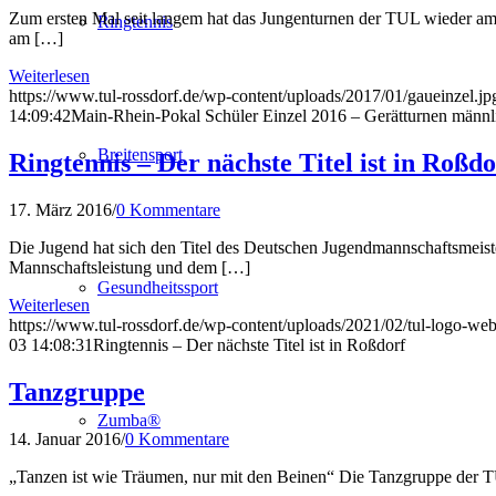
Zum ersten Mal seit langem hat das Jungenturnen der TUL wieder am 
Ringtennis
am […]
Weiterlesen
https://www.tul-rossdorf.de/wp-content/uploads/2017/01/gaueinzel.jp
14:09:42
Main-Rhein-Pokal Schüler Einzel 2016 – Gerätturnen männl
Breitensport
Ringtennis – Der nächste Titel ist in Roßdo
17. März 2016
/
0 Kommentare
Die Jugend hat sich den Titel des Deutschen Jugendmannschaftsmeiste
Mannschaftsleistung und dem […]
Gesundheitssport
Weiterlesen
https://www.tul-rossdorf.de/wp-content/uploads/2021/02/tul-logo-web
03 14:08:31
Ringtennis – Der nächste Titel ist in Roßdorf
Tanzgruppe
Zumba®
14. Januar 2016
/
0 Kommentare
„Tanzen ist wie Träumen, nur mit den Beinen“ Die Tanzgruppe der T