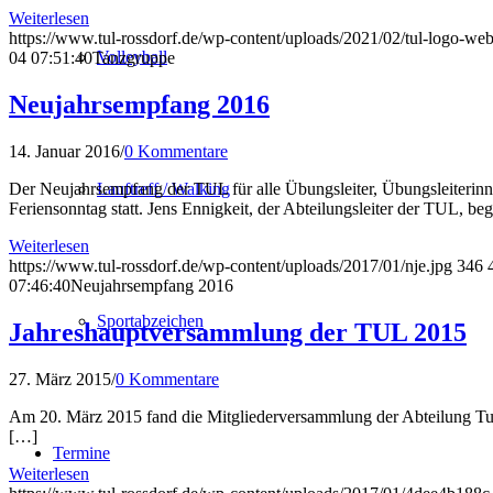
Weiterlesen
https://www.tul-rossdorf.de/wp-content/uploads/2021/02/tul-logo-web
Volleyball
04 07:51:40
Tanzgruppe
Neujahrsempfang 2016
14. Januar 2016
/
0 Kommentare
Der Neujahrsempfang der TUL für alle Übungsleiter, Übungsleiterinnen,
Lauftreff / Walking
Feriensonntag statt. Jens Ennigkeit, der Abteilungsleiter der TUL, be
Weiterlesen
https://www.tul-rossdorf.de/wp-content/uploads/2017/01/nje.jpg
346
07:46:40
Neujahrsempfang 2016
Sportabzeichen
Jahreshauptversammlung der TUL 2015
27. März 2015
/
0 Kommentare
Am 20. März 2015 fand die Mitgliederversammlung der Abteilung Tur
[…]
Termine
Weiterlesen