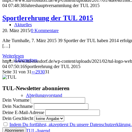
https://www.tul-rossdorf.de/wp-content/uploads/2017/01/4dee4b188c
04 07:48:38
Jahreshauptversammlung der TUL 2015
Sportlerehrung der TUL 2015
Aktuelles
20. März 2015
/
0 Kommentare
Alte Turnhalle, 7. März 2015 39 Sportler der TUL haben 2014 erfol
[…]
Weiterlesen
Allgemeines
https://www.tul-rossdorf.de/wp-content/uploads/2021/02/tul-logo-web
04 07:50:16
Sportlerehrung der TUL 2015
Seite 31 von 31
«
‹
29
30
31
TUL-Newsletter abonnieren
Abteilungsvorstand
Dein Vorname
Dein Nachname
Deine E-Mail-Adresse
Dein Geschlecht
Indem Du fortfährst, akzeptierst Du unsere Datenschutzerklärung.
TUL-Jugend