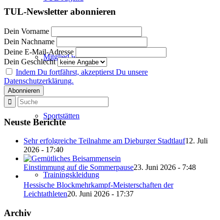
TUL-Newsletter abonnieren
Dein Vorname
Dein Nachname
Deine E-Mail-Adresse
Mitglied werden
Dein Geschlecht
Indem Du fortfährst, akzeptierst Du unsere
Datenschutzerklärung.
Sportstätten
Neuste Berichte
Sehr erfolgreiche Teilnahme am Dieburger Stadtlauf
12. Juli
2026 - 17:40
Einstimmung auf die Sommerpause
23. Juni 2026 - 7:48
Trainingskleidung
Hessische Blockmehrkampf-Meisterschaften der
Leichtathleten
20. Juni 2026 - 17:37
Archiv