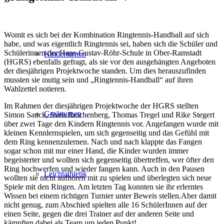
Womit es sich bei der Kombination Ringtennis-Handball auf sich
habe, und was eigentlich Ringtennis sei, haben sich die Schüler und
Schülerinnen der Hans-Gustav-Röhr-Schule in Ober-Ramstadt
Kinderturnen
(HGRS) ebenfalls gefragt, als sie vor den ausgehängten Angeboten
der diesjährigen Projektwoche standen. Um dies herauszufinden
mussten sie mutig sein und „Ringtennis-Handball“ auf ihren
Wahlzettel notieren.
Im Rahmen der diesjährigen Projektwoche der HGRS stellten
Gerätturnen
Simon
Sauck
, Sven Reichenberg, Thomas
Tregel
und Rike
Stegert
über zwei Tage den Kindern Ringtennis vor. Angefangen wurde mit
kleinen Kennlernspielen, um sich gegenseitig und das Gefühl mit
dem Ring kennenzulernen. Nach und nach klappte das Fangen
sogar schon mit nur einer Hand, die Kinder wurden immer
begeisterter und wollten sich gegenseitig übertreffen, wer öfter den
Ring hochwerfen und wieder fangen kann.
Auch in den Pausen
Leichtathletik
wollten sie nicht aufhören mit zu spielen und überlegten sich neue
Spiele mit den Ringen. Am letzten Tag konnten sie ihr
erlerntes
Wissen
bei einem richtigen Turnier
unter Beweis stellen.
Aber damit
nicht genug, zum Abschied spielten alle 16
SchülerInnen
auf der
einen Seite, gegen die drei Trainer auf der anderen Seite und
kämpften dabei als Team um jeden Punkt!