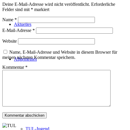
Deine E-Mail-Adresse wird nicht veröffentlicht.
Erforderliche
Felder sind mit
*
markiert
Name
*
Aktuelles
E-Mail-Adresse
*
Website
Name, E-Mail-Adresse und Website in diesem Browser für
meinen nächsten Kommentar speichern.
Allgemeines
Kommentar
*
Abteilungsvorstand
TUL-Jugend