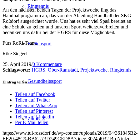
Ringtennis
An den nächsten beiden Tagen der Projektwoche fing das
Handballprogramm an,
das
von der Abteilung Handball der SKG
Roßdorf ausgerichtet wurde. Uns hat es sehr viel Spaß bereitet an
eine Schule zu gehen und unseren Sport weiterzuverbreiten und
bedanken uns dafür bei der HGRS für diese Möglichkeit.
Fürs
RoRi
-Team,
Breitensport
Rike
Stegert
25. April 2019
/
0 Kommentare
Schlagworte:
HGRS
,
Ober-Ramstadt
,
Projektwoche
,
Ringtennis
Gesundheitssport
Eintrag teilen
Teilen auf Facebook
Teilen auf Twitter
Teilen auf WhatsApp
Teilen auf Pinterest
Teilen auf LinkedIn
Zumba®
Per E-Mail teilen
https://www.tul-rossdorf.de/wp-content/uploads/2019/04/361845B2-
EE20-48C9-BB62-73D249CED8A3.jpeg
3024
4032
Bo Nintzel