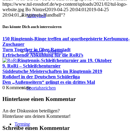
https://www.tul-rossdorf.de/wp-content/uploads/2021/02/tul-logo-
website.jpg
Bo Nintzel
2019-04-25 20:04:01
2019-04-25
20:04:01
„Ringtennis-Handball“?
Volleyball
Das könnte Dich auch interessieren
150 Ringtennis-Ringe treffen auf sportbegeisterte Kerbumzug-
Zuschauer
Turn Together in Ober-Ramstadt
Lauftreff / Walking
Erfrischende Abkühlung für die RoRi’s
Ringtennis-Schleifchenturnier am 19. Oktober
9. RoRi – Schleifchenturnier
Süddeutsche Meisterschaften im Ringtennis 2019
Roßdorf in der Deutschen Schülerliga
Den „Außenseitern“ gelingt es ein drittes Mal
0
Kommentare
Sportabzeichen
Hinterlasse einen Kommentar
An der Diskussion beteiligen?
Hinterlasse uns deinen Kommentar!
Termine
Schreibe einen Kommentar