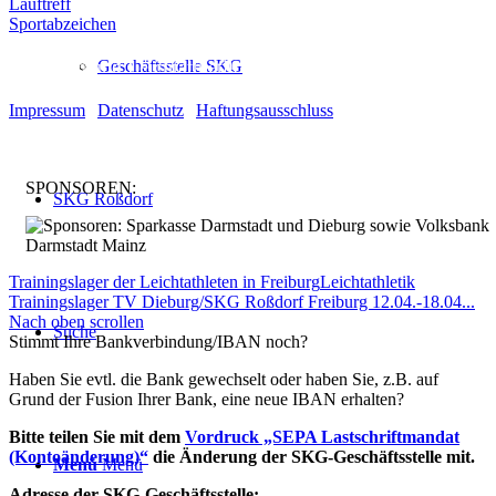
Lauftreff
Sportabzeichen
© Turnen und Leichtathletik
Geschäftsstelle SKG
Impressum
|
Datenschutz
|
Haftungsausschluss
SPONSOREN:
SKG Roßdorf
Trainingslager der Leichtathleten in Freiburg
Leichtathletik
Trainingslager TV Dieburg/SKG Roßdorf Freiburg 12.04.-18.04...
Nach oben scrollen
Suche
Stimmt Ihre Bankverbindung/IBAN noch?
Haben Sie evtl. die Bank gewechselt oder haben Sie, z.B. auf
Grund der Fusion Ihrer Bank, eine neue IBAN erhalten?
Bitte teilen Sie mit dem
Vordruck „SEPA Lastschriftmandat
(Kontoänderung)“
die Änderung der SKG-Geschäftsstelle mit.
Menü
Menü
Adresse der SKG-Geschäftsstelle: