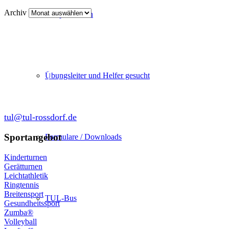
Archiv
Kooperationen
Abteilung Turnen und Leichtathletik
in der SKG Roßdorf 1877 e.V.
Schulgasse 27
Übungsleiter und Helfer gesucht
64380 Roßdorf
tul@tul-rossdorf.de
Sportangebot
Formulare / Downloads
Kinderturnen
Gerätturnen
Leichtathletik
Ringtennis
Breitensport
TUL-Bus
Gesundheitssport
Zumba®
Volleyball